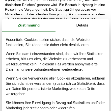
Nyborg ist der Hauptort im Osten Fyns, der auch „Herz des
dänischen Reiches" genannt wird. Ein Besuch in Nyborg ist eine
Reise in die Vergangenheit. Die Stadt sprüht geradezu vor
Mittelalter - mit der ältesten Königsburg Skandinaviens aus dem
12. Jahrhundert, der Kirche aus dem 14. Jahrhundert und
Überresten aus den Schwedenkriegen in den 1650er Jahren.
Zustimmung
Details
Hitorisch Interessierte können an Führungen teilnehmen. In der
schönen alten Kleinstadt gibt es außerdem viele tolle Geschäfte
und Galerien, und im Bürgermeisterhaus ist ein lokalhistorisches
Essentielle Cookies stellen sicher, dass die Website
Museum untergebracht. Nyborg hat auch mehrere schöne
funktioniert, Sie können sie daher nicht deaktivieren.
Spielplätze und Parks und eine gemütliche Marina.
Wenn Sie damit einverstanden sind, dass wir Ihre Statistiken
Einer der breitesten Badestrände auf Fyn befindet sich an der
erheben, hilft uns dies, die Website zu verbessern und
Brücke über den Großen Belt. Es ist ein schöner großer Strand
weiterzuentwickeln. In diesem Fall werden anonymisierte
mit Sandboden und feinem Sand, und in der Hauptsaison im Juli
Daten an unsere Subunternehmer weitergeleitet.
und August sind während des größten Teils des Tages
Rettungsschwimmer vor Ort. Hier gibt es einen Steg für
Wenn Sie die Verwendung aller Cookies akzeptieren, erklären
Rollstuhlfahrer, einen Kiosk und Toiletten. Falls kein
Sie sich damit einverstanden (zusätzlich zu Statistiken), dass
Strandwetter ist, können Sie das nahe gelegene Erlebnisbad
Nyborg besuchen, das in Sachen Spiel und Spaß im Wasser
wir Daten für personalisierte Marketingzwecke an Dritte
alles zu bieten hat.
weitergeben.
Ab Nyborg Marina werden Fahrten auf dem Großen Belt zur
Sie können Ihre Einwilligung in Bezug auf Statistiken und/oder
hübschen Insel Sprogö, die unter Naturschutz steht, angeboten.
Marketing jederzeit ändern oder widerrufen.
Erleben Sie die ganz einzigartige Flora und Fauna, die