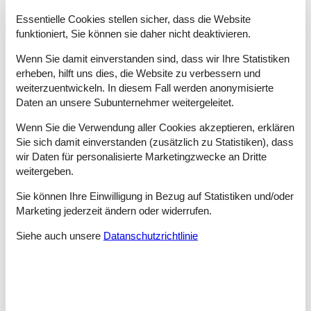
bietet. Die Kinder werden einen Tag im Erlebnisbad Ocean
Essentielle Cookies stellen sicher, dass die Website
Wave lieben, wo auch die Erwachsenen entspannte Stunden
funktioniert, Sie können sie daher nicht deaktivieren.
erwarten. Im großen Aquarium Wilhelmshaven können Sie sich
mehr als 300 Tierarten und eine einzigartige Fossiliensammlung
Wenn Sie damit einverstanden sind, dass wir Ihre Statistiken
ansehen. Neben dem Aquarium befindet sich das Deutsche
erheben, hilft uns dies, die Website zu verbessern und
Marinemuseum, wo die Geschichte der Marine von 1848 bis in
weiterzuentwickeln. In diesem Fall werden anonymisierte
die Gegenwart präsentiert wird.
Daten an unsere Subunternehmer weitergeleitet.
Ostfriesland ist eine friedvolle und idyllische Urlaubsgegend am
Wenn Sie die Verwendung aller Cookies akzeptieren, erklären
Wattenmeer, wo es bei Ebbe viel Spaß macht, im nassen Sand
Sie sich damit einverstanden (zusätzlich zu Statistiken), dass
kleine Krebstiere zu suchen. Das flache Marschgebiet ist ideal
für Radtouren geeignet, und unterwegs gibt es jede Menge
wir Daten für personalisierte Marketingzwecke an Dritte
historische Gebäude und Sehenswürdigkeiten. Die ganze
weitergeben.
Familie kann sich im Kletterwald „Forest4Fun” in Wiefelstede auf
dem Parcours versuchen, und die Kinder erwarten im
Sie können Ihre Einwilligung in Bezug auf Statistiken und/oder
Erlebnisbad Ocean Wave Spaß und rasante Action, während die
Marketing jederzeit ändern oder widerrufen.
Erwachsenen ausspannen und einen Saunabesuch genießen.
Siehe auch unsere
Datanschutzrichtlinie
Wattenmeer und Nordsee sind einige der schönen
Naturerlebnisse, die Sie im idyllischen friedvollen Ostfriesland
erwarten. Die Gegend ist ideal für Radtouren und
Wanderungen, Muschelsuche im nassen Sand bei Ebbe und
gemütliche Bummel an Kanälen, Schleusen und Klappbrücken.
In Wilhelmshaven können Sie das Deutsche Marinemuseum