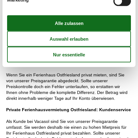
Norden, im Aquarium Wilhelmshaven und im Kletterwald
„Forest4Fun” in Wiefelstede.
Vermietung von private Ferienhäuser Ostfriesland:
Ihre Vorteile bei Vacasol
Aus diesem Grund können Sie sich innerhalb kurzer Zeit einen
Überblick über alle Angebote verschaffen und ganz schnell das
genau richtige Ferienhaus zur Miete Ostfriesland auswählen.
Private Ferienhäuser mieten Ostfriesland: Preisgarantie
Wenn Sie ein Ferienhaus Ostfriesland privat mieten, sind Sie
von unserer Preisgarantie abgedeckt. Sollte unserer
Preiskontrolle doch ein Fehler unterlaufen, so erstatten wir
Ihnen ohne Probleme die komplette Differenz. Der Betrag wird
direkt innerhalb weniger Tage auf Ihr Konto überwiesen.
Private Ferienhausvermietung Ostfriesland: Kundenservice
Als Kunde bei Vacasol sind Sie von unserer Preisgarantie
umfasst. Sie werden deshalb nie einen zu hohen Mietpreis für
Ihr Ferienhaus Ostfriesland privat bezahlen. Sollte unserer