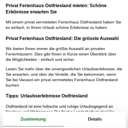
Privat Ferienhaus Ostfriesland mieten: Schöne
Erlebnisse erwarten Sie
Mit einem privat vermieteten Ferienhaus Ostfriesland haben Sie
es einfach, in Ihrem Urlaub schöne Erlebnisse zu haben.
Privat Ferienhaus Ostfriesland: Die grösste Auswahl
Wir bieten Ihnen immer die größte Auswahl an privaten
Ferienhäusern. Dies gibt Ihnen in Kürze einen Überblick über
die Möglichkeiten - einfach und sicher.
Lesen Sie mehr über die unvergesslichen Urlaubserlebnisse, die
Sie erwarten, und über die Vorteile, die Sie bekommen, wenn
Sie bei Vacasol ein privat vermietetes Ferienhaus Ostfriesland
buchen.
Tipps: Urlaubserlebnisse Ostfriesland
Ostfriesland ist eine hübsche und ruhige Urlaubsgegend an
Nordsee und Wattenmeer. Die flache Landschaft ist ideal für
Familienradtouren durch eine idyllische Umgebung. Unterwegs
Zustimmung
Details
kommt man an Schlössern, Mühlen und Leuchttürmen, Kanälen
und Wallgräben vorbei, sodass die Radtour vielfältige Erlebnisse