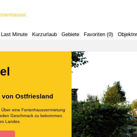
erienhäuser.
Last Minute
Kurzurlaub
Gebiete
Favoriten (
0
)
Objektnr
el
n von Ostfriesland
d. Über eine Ferienhausvermietung
ür jeden Geschmack zu bekommen.
des Landes.