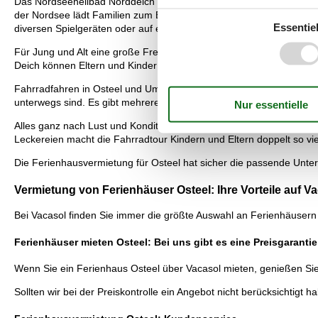
Das Nordseeheilbad Norddeich liegt nur knappe 15 Kilometer von de
der Nordsee lädt Familien zum Baden, Sandburgenbauen und zum E
Essentiel
diversen Spielgeräten oder auf einem Beachvolleyballfeld austobe
Für Jung und Alt eine große Freude in frischer Nordseebrise. Wen
Deich können Eltern und Kinder ihre Drachen steigen lassen und sic
Fahrradfahren in Osteel und Umgebung macht Spaß. Die Fahrradwege s
unterwegs sind. Es gibt mehrere Routen, von einer halben Stunde b
Alles ganz nach Lust und Kondition. Für Feriengäste in einem Ferie
Leckereien macht die Fahrradtour Kindern und Eltern doppelt so vi
Die Ferienhausvermietung für Osteel hat sicher die passende Unter
Vermietung von Ferienhäuser Osteel: Ihre Vorteile auf V
Bei Vacasol finden Sie immer die größte Auswahl an Ferienhäusern 
Ferienhäuser mieten Osteel: Bei uns gibt es eine Preisgarantie
Wenn Sie ein Ferienhaus Osteel über Vacasol mieten, genießen Sie 
Sollten wir bei der Preiskontrolle ein Angebot nicht berücksichtigt ha