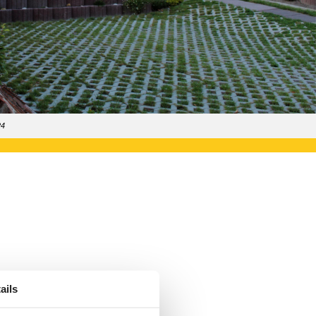
24
ails