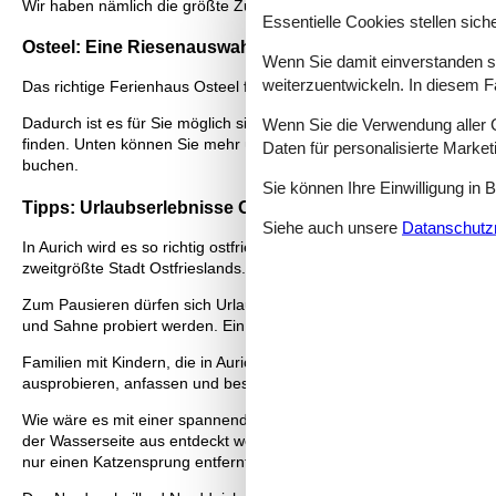
Wir haben nämlich die größte Zusammenstellung Ferienhäuser Oste
Essentielle Cookies stellen siche
Osteel: Eine Riesenauswahl
Wenn Sie damit einverstanden sin
weiterzuentwickeln. In diesem F
Das richtige Ferienhaus Osteel finden Sie leicht auf Vacasol, da 
Dadurch ist es für Sie möglich sich einen Überblick über alle Mögli
Wenn Sie die Verwendung aller Co
finden. Unten können Sie mehr über die Urlaubserlebnisse Osteel le
Daten für personalisierte Marke
buchen.
Sie können Ihre Einwilligung in 
Tipps: Urlaubserlebnisse Osteel
Siehe auch unsere
Datanschutzri
In Aurich wird es so richtig ostfriesisch. Daher darf die Stadt sic
zweitgrößte Stadt Ostfrieslands. In der lebendigen Fußgängerzon
Zum Pausieren dürfen sich Urlauber aus der Gegend in einem der vi
und Sahne probiert werden. Ein ostfriesisches Highlight.
Familien mit Kindern, die in Aurich unterwegs sind, sollten nach
ausprobieren, anfassen und bestaunen.
Wie wäre es mit einer spannenden Schifffahrt? Direkt vom Auricher
der Wasserseite aus entdeckt werden. Ein attraktives Urlaubserlebnis
nur einen Katzensprung entfernt.