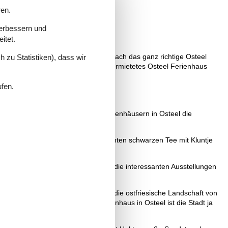
ren.
verbessern und
itet.
r alle Angebote verschaffen und einfach das ganz richtige Osteel
 zu Statistiken), dass wir
ekommen, wenn Sie bei Vacasol ein vermietetes Osteel Ferienhaus
ufen.
utofahrt erreichen Gäste aus den Ferienhäusern in Osteel die
tionelle Friesentorte und den berühmten schwarzen Tee mit Kluntje
t allen Sinnen können Kinder hier die interessanten Ausstellungen
Schleusen bis nach Emden. So kann die ostfriesische Landschaft von
u realisieren. Aber von einem Ferienhaus in Osteel ist die Stadt ja