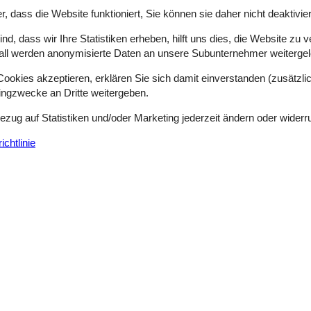
el an einer Stelle gesammelt.
r, dass die Website funktioniert, Sie können sie daher nicht deaktivie
d, dass wir Ihre Statistiken erheben, hilft uns dies, die Website zu 
all werden anonymisierte Daten an unsere Subunternehmer weitergele
wir immer die größte gesammelte Auswahl an Ferienhäusern anbieten.
chkeiten zu verschaffen. So können Sie sich schnell einen Überblick übe
okies akzeptieren, erklären Sie sich damit einverstanden (zusätzlich
sen, auf die Sie sich freuen können, und über die Vorteile, die Sie b
tingzwecke an Dritte weitergeben.
Bezug auf Statistiken und/oder Marketing jederzeit ändern oder widerr
chtlinie
h auch "heimliche Stadt von Ostfriesland" nennen. Nach nur 30 Minuten A
e lässt es sich wunderbar bummeln und shoppen.
elen gemütlichen Cafés niederlassen. Dort sollten unbedingt die tradi
 dem Päuschen unbedingt dem MachMitMuseum einen Besuch abstatten. Mi
 Hafen starten Fahrgastschiffe. Auf einem Kanal geht die Fahrt durch 
. Wahrscheinlich sind die Aktivitäten in Aurich gar nicht an einem Tag z