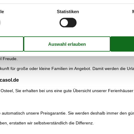
n Ferienhäusern in Osteel entfernt. Hier gibt es nicht nur in den So
ntspannen ein. Strandkörbe stehen zum Entspannen und Sonnenbaden 
le
Statistiken
n können.
n kein Badewetter ist und der Wind so herrlich pustet, kommen die Dr
h an den Gefährten in der Luft erfreuen.
ind asphaltiert und da das Land flach ist, gibt es keine anstrengende
is zu einer Ganztagesradtour. Viele Wege führen direkt längs des Dei
nhaus in Osteel, ist es ein Leichtes, einen Picknickkorb für die Paus
el Freude.
kunft für große oder kleine Familien im Angebot. Damit werden die Urla
acasol.de
Osteel, Sie erhalten bei uns eine gute Übersicht unserer Ferienhäuse
automatisch unsere Preisgarantie. Sie werden deshalb immer den günst
ben, erstatten wir selbstverständlich die Differenz.