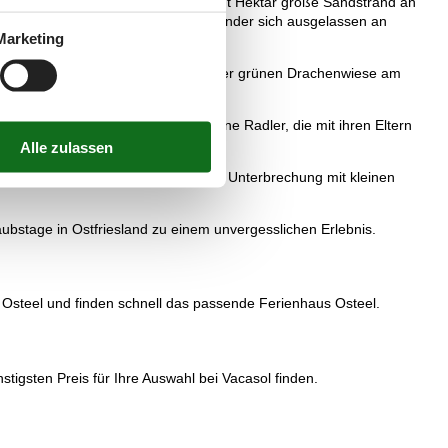
mmermonaten viel zu erleben. Der acht Hektar große Sandstrand an
der Eltern bereit, während die Kinder sich ausgelassen an
Marketing
achenfreunde zu ihrem Recht. Auf einer grünen Drachenwiese am
n Steigungen. Ideal auch für kleine Radler, die mit ihren Eltern
ches, auf dem die Schafe grasen.
en unterwegs einzupacken. Nach einer Unterbrechung mit kleinen
ubstage in Ostfriesland zu einem unvergesslichen Erlebnis.
r Osteel und finden schnell das passende Ferienhaus Osteel.
igsten Preis für Ihre Auswahl bei Vacasol finden.