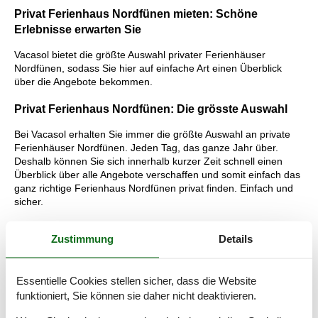
Privat Ferienhaus Nordfünen mieten: Schöne
Erlebnisse erwarten Sie
Vacasol bietet die größte Auswahl privater Ferienhäuser
Nordfünen, sodass Sie hier auf einfache Art einen Überblick
über die Angebote bekommen.
Privat Ferienhaus Nordfünen: Die grösste Auswahl
Bei Vacasol erhalten Sie immer die größte Auswahl an private
Ferienhäuser Nordfünen. Jeden Tag, das ganze Jahr über.
Deshalb können Sie sich innerhalb kurzer Zeit schnell einen
Überblick über alle Angebote verschaffen und somit einfach das
ganz richtige Ferienhaus Nordfünen privat finden. Einfach und
sicher.
Lesen Sie mehr über die unvergesslichen Urlaubserlebnisse, die
Sie erwarten, und über die Vorteile, die Sie bekommen, wenn
Zustimmung
Details
Sie bei Vacasol ein privat vermietetes Ferienhaus Nordfünen
buchen.
Essentielle Cookies stellen sicher, dass die Website
Tipps: Erlebnisse Nordfünen
funktioniert, Sie können sie daher nicht deaktivieren.
Alle Arten von „Wasserratten" werden den Norden von Fünen