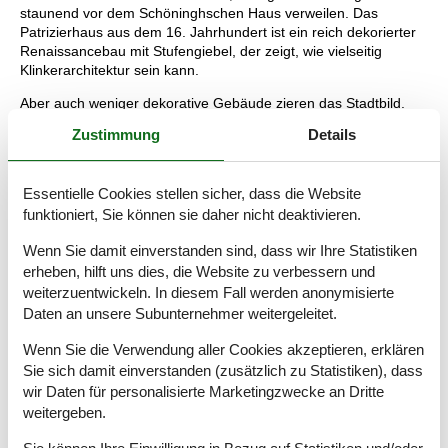
staunend vor dem Schöninghschen Haus verweilen. Das
Patrizierhaus aus dem 16. Jahrhundert ist ein reich dekorierter
Renaissancebau mit Stufengiebel, der zeigt, wie vielseitig
Klinkerarchitektur sein kann.
Aber auch weniger dekorative Gebäude zieren das Stadtbild.
Die vielen Mühlen tragen zum Flair der Stadt ebenso bei wie der
Zustimmung
Details
bemerkenswerte Eingang zum Automobil- und Spielemuseum.
Die ehemalige Scheune mit ihrer erstaunlichen Sammlung von
Spiel- und Fahrzeugen längst vergangener Tage ist nur eines
Essentielle Cookies stellen sicher, dass die Website
von vielen Gebäuden, die nicht nur von außen, sondern auch
funktioniert, Sie können sie daher nicht deaktivieren.
von Innen zu bestaunen sind. Von Waloseum zum Kunsthaus
findet sich für jeden Geschmack und jedes Alter findet das
Wenn Sie damit einverstanden sind, dass wir Ihre Statistiken
richtige Angebot in Norden.
erheben, hilft uns dies, die Website zu verbessern und
Wenn die Sonne scheint, sollte man die Beine in die Hand
weiterzuentwickeln. In diesem Fall werden anonymisierte
nehmen und Norddeich erkunden. Der direkt am Meer gelegene
Daten an unsere Subunternehmer weitergeleitet.
Teil der Stadt ist ein Paradies für Stunden im und mit dem Meer.
Sandburgenbauer werden ihre pure Freude an dem
Wenn Sie die Verwendung aller Cookies akzeptieren, erklären
hervorragenden und sauberen Strand haben, während die
Sie sich damit einverstanden (zusätzlich zu Statistiken), dass
Wasserratten schwimmen gehen können und die gemütlichen
wir Daten für personalisierte Marketingzwecke an Dritte
Vertreter der Reisenden sich im Strandkorb einmummeln. Bei
weitergeben.
gutem Wind kann man Drachen steigen lassen und zuschauen,
wie ein Flickenteppich bunter Punkte am Himmel entsteht.