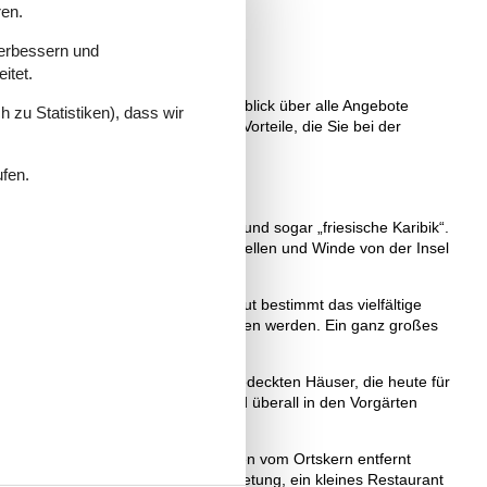
ren.
verbessern und
itet.
können Sie sich schnell einen Überblick über alle Angebote
 zu Statistiken), dass wir
entscheiden können, und über die Vorteile, die Sie bei der
ufen.
n nennt Föhr auch die „grüne Insel“ und sogar „friesische Karibik“.
lt und Amrum halten allzu heftige Wellen und Winde von der Insel
ierliche Wechsel von Ebbe und Flut bestimmt das vielfältige
lie noch lange begeistert zurückdenken werden. Ein ganz großes
e bauten die prachtvollen, reetgedeckten Häuser, die heute für
nbäume bilden idyllische Alleen und überall in den Vorgärten
f umgeben ist. Nur wenige Gehminuten vom Ortskern entfernt
indern. Es gibt eine Strandkorbvermietung, ein kleines Restaurant