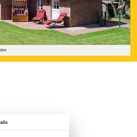
2854
ails