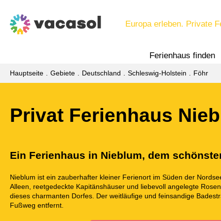
Europa erleben. Private F
Ferienhaus finden
Hauptseite
Gebiete
Deutschland
Schleswig-Holstein
Föhr
Privat Ferienhaus Nie
Ein Ferienhaus in Nieblum, dem schönsten
Nieblum ist ein zauberhafter kleiner Ferienort im Süden der Nords
Alleen, reetgedeckte Kapitänshäuser und liebevoll angelegte Rose
dieses charmanten Dorfes. Der weitläufige und feinsandige Badestr
Fußweg entfernt.