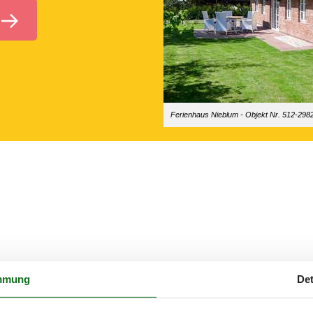
Ferienhaus Nieblum - Objekt Nr. 512-298
mmung
Det
m zu finden.
 beliebten Feriengebiet.