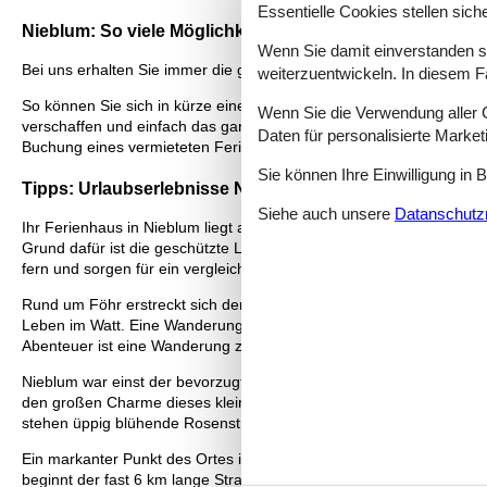
Essentielle Cookies stellen siche
Nieblum: So viele Möglichkeiten
Wenn Sie damit einverstanden sin
Bei uns erhalten Sie immer die größte Auswahl an Ferienhäuser Ni
weiterzuentwickeln. In diesem F
So können Sie sich in kürze einen Überblick über Ihre Möglichkeit
Wenn Sie die Verwendung aller Co
verschaffen und einfach das ganz richtige Nieblum finden. Lesen Si
Daten für personalisierte Marke
Buchung eines vermieteten Ferienhauses bei uns bekommen.
Sie können Ihre Einwilligung in 
Tipps: Urlaubserlebnisse Nieblum
Siehe auch unsere
Datanschutzri
Ihr Ferienhaus in Nieblum liegt auf Föhr, einer rund 80 qkm großen I
Grund dafür ist die geschützte Lage, von der die Wetterbedingungen
fern und sorgen für ein vergleichsweise angenehmes Klima.
Rund um Föhr erstreckt sich der Nationalpark Schleswig-Holsteinis
Leben im Watt. Eine Wanderung durch diese faszinierende Welt wir
Abenteuer ist eine Wanderung zur Nachbarinsel Amrum in Begleitun
Nieblum war einst der bevorzugte Wohnsitz von Kapitänen und See
den großen Charme dieses kleinen Ortes sorgen. Die Straßen sind z
stehen üppig blühende Rosensträucher.
Ein markanter Punkt des Ortes ist der „Friesendom“, eine mächtig
beginnt der fast 6 km lange Strand. Bedeckt mit feinem Sand fällt e