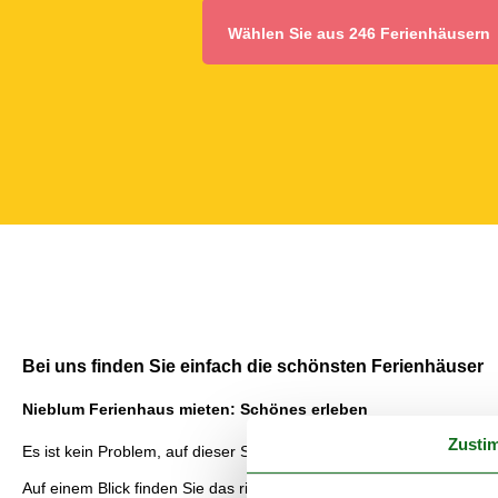
Wählen Sie aus 246 Ferienhäusern
Bei uns finden Sie einfach die schönsten Ferienhäuser
Nieblum Ferienhaus mieten: Schönes erleben
Zusti
Es ist kein Problem, auf dieser Seite das richtige Ferienhaus Nieblu
Auf einem Blick finden Sie das richtige Haus ganz einfach in diesem