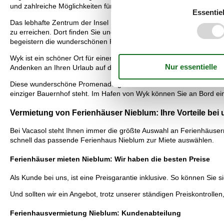
und zahlreiche Möglichkeiten für Wassersport jeder Art. Für Gäste mi
Essentiel
Das lebhafte Zentrum der Insel Föhr ist das Nordseebad Wyk, in d
zu erreichen. Dort finden Sie und Ihre Familie ein Meerwasserhall
begeistern die wunderschönen Friesenhäuser, die traditionell mit R
Wyk ist ein schöner Ort für einen Einkaufsbummel. Es gibt zahlreich
Andenken an Ihren Urlaub auf der Insel Föhr finden. Höhepunkt ei
Diese wunderschöne Promenade gilt als eine der schönsten Flanierm
einziger Bauernhof steht. Im Hafen von Wyk können Sie an Bord ein
Vermietung von Ferienhäuser Nieblum: Ihre Vorteile bei 
Bei Vacasol steht Ihnen immer die größte Auswahl an Ferienhäusern
schnell das passende Ferienhaus Nieblum zur Miete auswählen.
Ferienhäuser mieten Nieblum: Wir haben die besten Preise
Als Kunde bei uns, ist eine Preisgarantie inklusive. So können Sie s
Und sollten wir ein Angebot, trotz unserer ständigen Preiskontrollen
Ferienhausvermietung Nieblum: Kundenabteilung