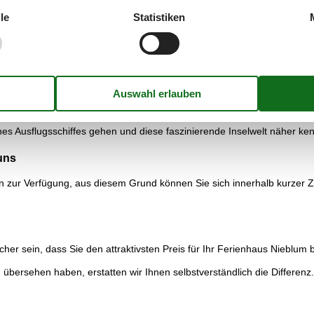
t Hund ist ein eigener Abschnitt reserviert.
le
Statistiken
em die Fähren vom Festland anlegen. Von Niblum ist Wyck knapp 5 km e
enbad für ein ungetrübtes Badevergnügen, wenn das Wetter für ein Bad 
eet gedeckt sind.
e Geschäfte, die nicht nur die nützlichen Dinge für den Alltag in Ihren 
nes Besuchs in Wyk ist ein Bummel über den Sandwall.
eilen im Norden Deutschlands. Der weite Blick über das Meer reicht bi
es Ausflugsschiffes gehen und diese faszinierende Inselwelt näher ke
uns
 zur Verfügung, aus diesem Grund können Sie sich innerhalb kurzer Ze
icher sein, dass Sie den attraktivsten Preis für Ihr Ferienhaus Nieblum 
, übersehen haben, erstatten wir Ihnen selbstverständlich die Differenz.