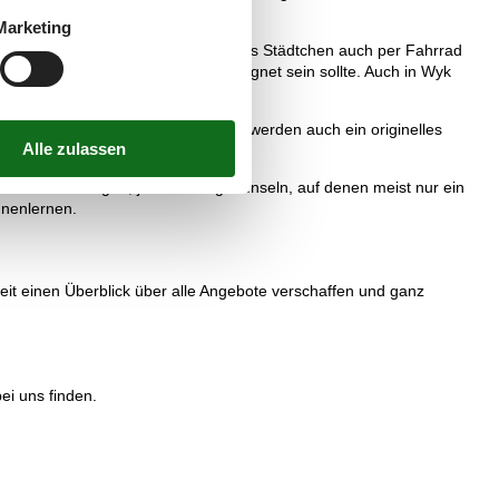
Marketing
ntfernt, eine ideale Distanz, um das Städtchen auch per Fahrrad
in der Nordsee einmal weniger geeignet sein sollte. Auch in Wyk
Ferienhaus in Nieblum anbieten. Sie werden auch ein originelles
s zu den Halligen, jenen winzigen Inseln, auf denen meist nur ein
nnenlernen.
it einen Überblick über alle Angebote verschaffen und ganz
bei uns finden.