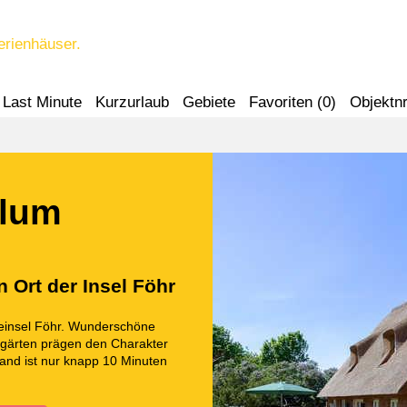
erienhäuser.
Last Minute
Kurzurlaub
Gebiete
Favoriten (
0
)
Objektnr
blum
 Ort der Insel Föhr
eeinsel Föhr. Wunderschöne
ngärten prägen den Charakter
and ist nur knapp 10 Minuten