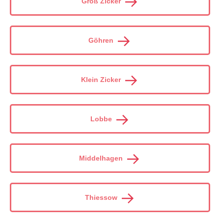
Groß Zicker
Göhren
Klein Zicker
Lobbe
Middelhagen
Thiessow