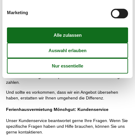
Vermietung von Ferienhäuser Mönchgut: Ihre Vorteile
bei Vacasol
Marketing
Bei Vacasol finden Sie 24 Stunden an 7 Tagen der Woche die
größte Auswahl an Ferienhäuser Mönchgut, so können Sie sich
in Kürze einen Überblick Ihrer Möglichkeiten verschaffen und
ganz einfach das richtige Ferienhaus Mönchgut finden.
Ferienhäuser mieten Mönchgut: Wir garantieren die besten
Preise
Sie erhalten auf alle Ferienhäuser Mönchgut, die durch uns
vermietet werden, eine Preisgarantie. Sie werden deshalb
immer den niedrigsten Mietpreis für Ihr Ferienhaus Mönchgut
zahlen.
Und sollte es vorkommen, dass wir ein Angebot übersehen
haben, erstatten wir Ihnen umgehend die Differenz.
Ferienhausvermietung Mönchgut: Kundenservice
Unser Kundenservice beantwortet gerne Ihre Fragen. Wenn Sie
spezifische Fragen haben und Hilfe brauchen, können Sie uns
gerne kontaktieren.