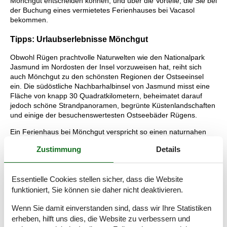
Mönchgut entscheiden können, und über die Vorteile, die Sie bei
der Buchung eines vermietetes Ferienhauses bei Vacasol
bekommen.
Tipps: Urlaubserlebnisse Mönchgut
Obwohl Rügen prachtvolle Naturwelten wie den Nationalpark
Jasmund im Nordosten der Insel vorzuweisen hat, reiht sich
auch Mönchgut zu den schönsten Regionen der Ostseeinsel
ein. Die südöstliche Nachbarhalbinsel von Jasmund misst eine
Fläche von knapp 30 Quadratkilometern, beheimatet darauf
jedoch schöne Strandpanoramen, begrünte Küstenlandschaften
und einige der besuchenswertesten Ostseebäder Rügens.
Ein Ferienhaus bei Mönchgut verspricht so einen naturnahen
Ostseeurlaub. Die Halbinsel Mönchgut erfreut sich bei
Zustimmung
Details
Wanderern und Naturliebhabern großer Beliebtheit. Bereits im
Mittelalter war die Region von Mönchgut besiedelt und stand
unter Einfluss eines bedeutenden Klosters. Aus jener Zeit
Essentielle Cookies stellen sicher, dass die Website
stammt auch der Name der Halbinsel. Mönchgut am
funktioniert, Sie können sie daher nicht deaktivieren.
Greifswalder Bodden ist Teil des besonderen
Biosphärenreservats Südost-Rügen, welches die schöne
Wenn Sie damit einverstanden sind, dass wir Ihre Statistiken
Küstennatur im Südosten der Insel umgreift.
erheben, hilft uns dies, die Website zu verbessern und
Ein touristisches Highlight für alle mit einem Ferienhaus bei