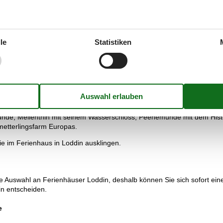
h Karls Erlebnisdorf mit zahlreichen Attraktionen für Groß und Klein. I
an der Ostsee und dem alten Dorfkern am Achterwasser. Im Sportbootha
r Surfschule auch gern selbst seine Ambitionen ausleben.
derbahn können die so genannten Kaiserbäder Bansin, Heringsdorf und 
le
Statistiken
bei können die beeindruckenden Zeugnisse der Bäderarchitektur aus d
ose Möglichkeiten, die Ostsee zu genießen.
8 m) Deutschlands in Heringsdorf sowie die historische Seebrücke aus
 Theaterbesuche in den Sommertheatern sowie die Veranstaltungen der
tlang des Achterwassers z. B. nach Zempin oder Neppermin unternomm
ünde, Mellenthin mit seinem Wasserschloss, Peenemünde mit dem Hist
metterlingsfarm Europas.
e im Ferienhaus in Loddin ausklingen.
e Auswahl an Ferienhäuser Loddin, deshalb können Sie sich sofort ein
in entscheiden.
e