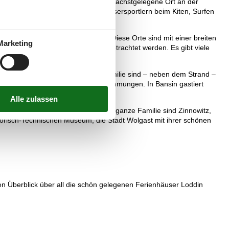
n östliche Richtung ist Ückeritz der nächstgelegene Ort an der
fen kann bei einem Kaffee den Wassersportlern beim Kiten, Surfen
Ahlbeck ein schönes Ziel sein. Diese Orte sind mit einer breiten
Marketing
er Gründungszeit der Seebäder betrachtet werden. Es gibt viele
 dem Jahr 1899 in Ahlbeck. Für Familie sind – neben dem Strand –
 Kurverwaltungen mögliche Unternehmungen. In Bansin gastiert
en werden. Weitere Ziele für die ganze Familie sind Zinnowitz,
orisch-Technischen Museum, die Stadt Wolgast mit ihrer schönen
en Überblick über all die schön gelegenen Ferienhäuser Loddin