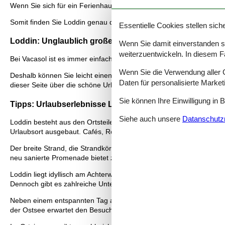
Wenn Sie sich für ein Ferienhaus Loddin als Basis für Ihren Urlaub
Somit finden Sie Loddin genau das richtige Ferienhaus für Ihre Fami
Essentielle Cookies stellen siche
Loddin: Unglaublich große Auswahl
Wenn Sie damit einverstanden sin
weiterzuentwickeln. In diesem F
Bei Vacasol ist es immer einfach und sicher ein Ferienhaus Loddin
Wenn Sie die Verwendung aller Co
Deshalb können Sie leicht einen Überblick über alle Ferienhäuser 
Daten für personalisierte Marke
dieser Seite über die schöne Urlaubserlebnisse, die Sie Loddin erw
Sie können Ihre Einwilligung in 
Tipps: Urlaubserlebnisse Loddin
Siehe auch unsere
Datanschutzri
Loddin besteht aus den Ortsteilen Kölpinsee, Stubbenfeld und dem 
Urlaubsort ausgebaut. Cafés, Restaurants und kleine Läden sorgen
Der breite Strand, die Strandkörbe und natürlich die Ostsee lasse
neu sanierte Promenade bietet zahlreiche Spielmöglichkeiten für Ki
Loddin liegt idyllisch am Achterwasser. Hier gibt es einige kleine
Dennoch gibt es zahlreiche Unterkünfte z. B. ein Ferienhaus in Lod
Neben einem entspannten Tag an der Ostsee kann Loddin für zahlr
der Ostsee erwartet den Besucher die neue Seebrücke, auf der im 