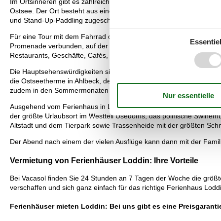
Im Ortsinneren gibt es zahlreiche Cafés und am Bahnhof befindet sic
Ostsee. Der Ort besteht aus einem touristisch geprägten Ortsteil 
und Stand-Up-Paddling zugeschaut werden. Wer möchte, kann in de
Für eine Tour mit dem Fahrrad oder mit den Zügen der Usedomer Bä
Essentiel
Promenade verbunden, auf der entspannt spaziert werden kann. Da
Restaurants, Geschäfte, Cafés, kleine Galerien und natürlich zahll
Die Hauptsehenswürdigkeiten sind dabei die längste Seebrücke (50
die Ostseetherme in Ahlbeck, der Baumwipfelpfad in Heringsdorf,
zudem in den Sommermonaten häufig ein Zirkus.
Ausgehend vom Ferienhaus in Loddin können aber auch Ausflüge en
der größte Urlaubsort im Westteil Usedoms, das polnische Swinem
Altstadt und dem Tierpark sowie Trassenheide mit der größten Sch
Der Abend nach einem der vielen Ausflüge kann dann mit der Famili
Vermietung von Ferienhäuser Loddin: Ihre Vorteile
Bei Vacasol finden Sie 24 Stunden an 7 Tagen der Woche die größt
verschaffen und sich ganz einfach für das richtige Ferienhaus Lodd
Ferienhäuser mieten Loddin: Bei uns gibt es eine Preisgaranti