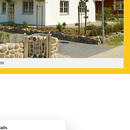
559
ails