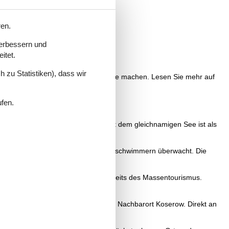
Jahres geboten.
ren.
verbessern und
itet.
 zu Statistiken), dass wir
ell einen Überblick über alle Angebote machen. Lesen Sie mehr auf
mietetes Ferienhaus Loddin buchen.
ufen.
 der Ostsee. Vor allem Kölpinsee mit dem gleichnamigen See ist als
es Strands wird im Sommer von Rettungsschwimmern überwacht. Die
 Der gesamte Ort Loddin ist etwas abseits des Massentourismus.
em Streckelsberg erreicht man den Nachbarort Koserow. Direkt an