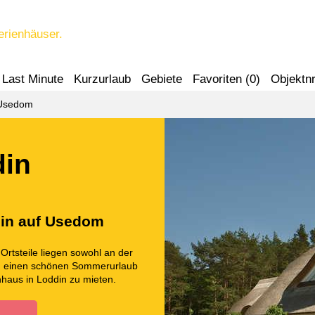
erienhäuser.
Last Minute
Kurzurlaub
Gebiete
Favoriten (
0
)
Objektnr
Usedom
din
din auf Usedom
Ortsteile liegen sowohl an der
ten einen schönen Sommerurlaub
enhaus in Loddin zu mieten.