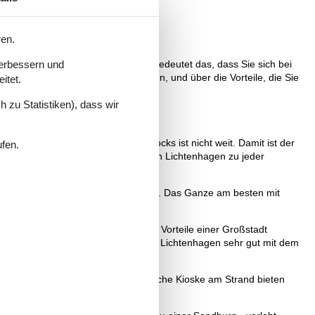
ren.
verbessern und
nen zur Verfügung stehen. Für Sie bedeutet das, dass Sie sich bei
sen, auf die Sie sich freuen können, und über die Vorteile, die Sie
itet.
 zu Statistiken), dass wir
 Auch der Weg in das Zentrum Rostocks ist nicht weit. Damit ist der
ufen.
etter möglich, so dass ein Urlaub in Lichtenhagen zu jeder
nnt mit der Familie ausklingen kann. Das Ganze am besten mit
en. Daneben können im Zentrum alle Vorteile einer Großstadt
n in den Fußgängerzonen. Dabei ist Lichtenhagen sehr gut mit dem
 können gemietet werden und zahlreiche Kioske am Strand bieten