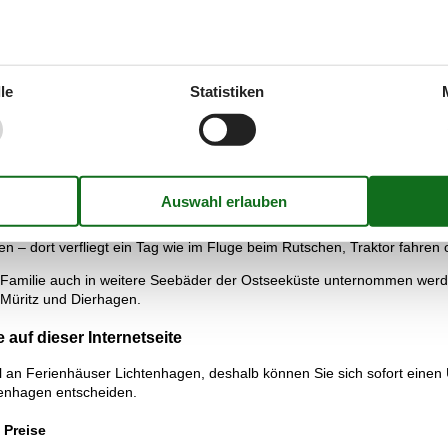
wimmern überwacht. Damit kann der Tag am Strand unbeschwert- z. B
chslungsreiches Programm, dass für alle Altersgruppen Veranstaltung
iert werden. Dabei fallen die beeindruckenden Villen im Stil der Bäde
exandrinenstraße und des so genannten Alten Stroms gibt es viele G
le
Statistiken
mündes – der so genannte Teepott, der historische Leuchtturm sowie
werden.
hrten angeboten. Dabei können die modernen Hafenanlagen Rostocks 
n der Familie ein spannendes Erlebnis sein.
e insbesondere für die Kleinen spannend sein können, sind der Zoo 
 – dort verfliegt ein Tag wie im Fluge beim Rutschen, Traktor fahren 
amilie auch in weitere Seebäder der Ostseeküste unternommen werde
Müritz und Dierhagen.
auf dieser Internetseite
l an Ferienhäuser Lichtenhagen, deshalb können Sie sich sofort einen
htenhagen entscheiden.
 Preise