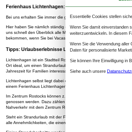
Ferienhaus Lichtenhagen: Die beste Auswahl
Essentielle Cookies stellen siche
Bei uns erhalten Sie immer die größte Auswahl an Ferienhäuser Li
Wenn Sie damit einverstanden sin
Hier haben Sie nämlich ständig die grösste Auswahl an Lichtenhagen
uns schnell den Überblick alle Möglichkeiten haben - einfach und si
weiterzuentwickeln. In diesem F
bekommen, wenn Sie bei Vacasol ein vermietetes Lichtenhagen Fe
Wenn Sie die Verwendung aller Co
Tipps: Urlaubserlebnisse Lichtenhagen
Daten für personalisierte Marke
Lichtenhagen ist ein Stadtteil Rostocks im Norden der Stadt. Nicht 
Sie können Ihre Einwilligung in 
Ort ideal, um einen Strandurlaub mit einer Städtereise zu kombini
Siehe auch unsere
Datanschutzri
Jahreszeit für Familien interessant ist.
Lichtenhagen selbst liegt dabei etwas abseits der großen Hotspot
einem Ferienhaus Lichtenhagen.
Im Zentrum Rostocks können z. B. die 7 Kirchen der Stadt, der Sta
genossen werden. Dazu zählen zahlreiche kulturelle Veranstaltun
Nahverkehr mit dem Zentrum Rostocks verbunden.
Steht ein Strandurlaub mit der Familie im Vordergrund, ist der br
alle Annehmlichkeiten, die einen Tag am Strand schnell verfliegen l