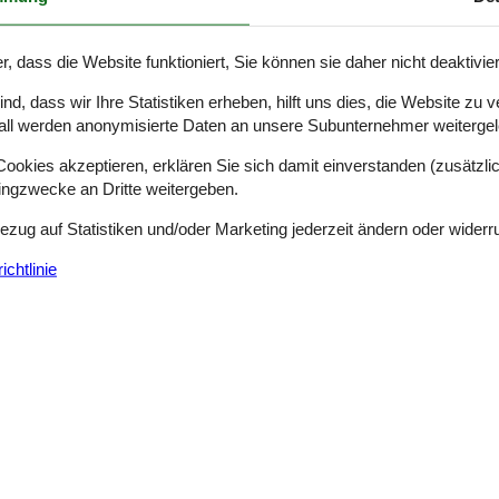
r, dass die Website funktioniert, Sie können sie daher nicht deaktivie
chtenhagen.
d, dass wir Ihre Statistiken erheben, hilft uns dies, die Website zu 
 Ferienhäuser und einen Überblick über alle die Möglichkeiten, die Ih
cher. Unten können Sie mehr über die Urlaubserlebnisse Lichtenhagen le
all werden anonymisierte Daten an unsere Subunternehmer weitergele
rienhaus buchen.
okies akzeptieren, erklären Sie sich damit einverstanden (zusätzlich
tingzwecke an Dritte weitergeben.
weit entfernt liegt die Ostsee mit dem Rostocker Stadtteil Warnemünde.
Bezug auf Statistiken und/oder Marketing jederzeit ändern oder widerr
eren. Ebenso sind damit ausreichend Aktivitäten auch bei wechselndem W
chtlinie
s des Tourismus, so dass der Abend nach einem Urlaubstag ganz entspa
dthafen am Ufer der Warnow und der Universitätsplatz besichtigt werd
gen, der Besuch von Cafés, Kinos und Theatern oder einfaches Bummel
eite Strand mit feinem, weißem Sand in Warnemünde ideal. Strandkörbe
assen.