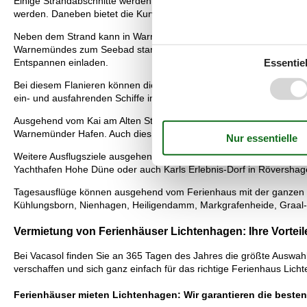
Einige Strandabschnitte werden dabei im Sommer von Rettungssch
werden. Daneben bietet die Kurverwaltung in Warnemünde ein abwe
Neben dem Strand kann in Warnemünde entlang der Seepromenade flan
Warnemündes zum Seebad stammen. Entlang der Mittelmole, der Al
Essentiel
Entspannen einladen.
Bei diesem Flanieren können die berühmtesten Wahrzeichen Warne
ein- und ausfahrenden Schiffe in den Rostocker Hafen beobachtet 
Ausgehend vom Kai am Alten Strom werden zahlreiche Hafenrundfa
Warnemünder Hafen. Auch dies kann insbesondere für die Kleinen i
Weitere Ausflugsziele ausgehend vom Ferienhaus Lichtenhagen, di
Yachthafen Hohe Düne oder auch Karls Erlebnis-Dorf in Rövershagen
Tagesausflüge können ausgehend vom Ferienhaus mit der ganzen F
Kühlungsborn, Nienhagen, Heiligendamm, Markgrafenheide, Graal-
Vermietung von Ferienhäuser Lichtenhagen: Ihre Vorteile 
Bei Vacasol finden Sie an 365 Tagen des Jahres die größte Auswah
verschaffen und sich ganz einfach für das richtige Ferienhaus Lic
Ferienhäuser mieten Lichtenhagen: Wir garantieren die besten