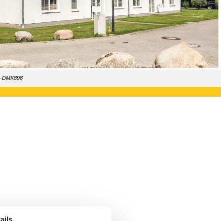
36-DMK898
ails