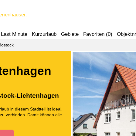
erienhäuser.
Last Minute
Kurzurlaub
Gebiete
Favoriten (
0
)
Objektnr
Rostock
htenhagen
ostock-Lichtenhagen
aub in diesem Stadtteil ist ideal,
zu verbinden. Damit können alle