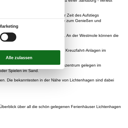
. beim Muschelsuchen oder dem Bau einer Sandburg - verlebt
en anbietet.
rarchitektur ins Auge, die aus der Zeit des Aufstiegs
eschäfte, Cafés und Restaurants, die zum Genießen und
Marketing
 die Westmole – einbezogen werden. An der Westmole können die
ebenso betrachtet werden, wie die Kreuzfahrt-Anlagen im
in Rockstock, das Robben-Forschungszentrum gelegen im
oder Spielen im Sand.
n. Die bekanntesten in der Nähe von Lichtenhagen sind dabei
 Überblick über all die schön gelegenen Ferienhäuser Lichtenhagen