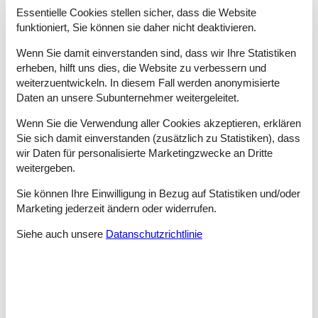
deutschen Insel Rügen. Viele Sonnenstunden führen dazu, dass
Essentielle Cookies stellen sicher, dass die Website
diese Insel ideal für einen Sommerurlaub ist. Lauterbach liegt
funktioniert, Sie können sie daher nicht deaktivieren.
idyllisch am Greifswalder Bodden. Viele Zeugnisse der
Bäderarchitektur sowie kleine Cafés, Restaurants und
Wenn Sie damit einverstanden sind, dass wir Ihre Statistiken
Geschäfte prägen den Ort.
erheben, hilft uns dies, die Website zu verbessern und
weiterzuentwickeln. In diesem Fall werden anonymisierte
Die weitere touristische Infrastruktur ist in Lauterbach gut
Daten an unsere Subunternehmer weitergeleitet.
ausgebaut, so gibt es zahlreiche Unterkünfte z. B. Ferienhäuser
in Lauterbach. Ein Sportboothafen und der Yachthafen sind
Wenn Sie die Verwendung aller Cookies akzeptieren, erklären
weitere Sehenswürdigkeiten des Ortes, an dem z. B. ein Abend
Sie sich damit einverstanden (zusätzlich zu Statistiken), dass
entspannt ausklingen kann. Der Yachthafen ist zudem
wir Daten für personalisierte Marketingzwecke an Dritte
Ausgangspunkt für Schiffe zur bekannten Insel Vilm. Diese
weitergeben.
gehört zum Biosphärenreservat Südost-Rügen und ist auf
Grund der vielfältigen Flora und Fauna einen Besuch wert.
Sie können Ihre Einwilligung in Bezug auf Statistiken und/oder
Für Groß und Klein ein besonderer Anziehungspunkt in
Marketing jederzeit ändern oder widerrufen.
Lauterbach ist die Schmalspurbahn Rasender Roland, die in
Lauterbach ihren Ausgangspunkt hat. Diese Bahn verbindet
Siehe auch unsere
Datanschutzrichtlinie
Lauterbach mit Putbus sowie den bekannten Ostseebädern
Binz, Sellin, Baabe und Göhren. Die Fahrten finden regelmäßig
mit dampfbespannten Zügen statt.
Das Zentrum von Putbus ist im klassizistischen Stil erbaut. Die
Gebäude sind rund den zentralen Platz, dem so genannten