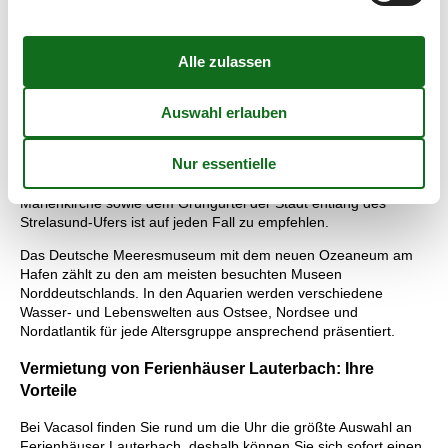
Nationalpark Jasmund besitzt eine beeindruckende und
naturbelassen Flora und Fauna. Das Nationalparkzentrum am
Königsstuhl bietet ausführliche Informationen über den
gesamten Nationalpark.
Die Hansestadt Stralsund ist ein weiteres beliebtes Ausflugsziel
ausgehend von Lauterbach. Die historische Altstadt zählt
zusammen mit der Altstadt Wismars zum UNESCO-
Weltkulturerbe. Ein Bummel durch Altstadt mit den sanierten
Bürgerhäusern, der Nikolaikirche, dem Stralsunder Rathaus, der
Marienkirche sowie dem Grüngürtel der Stadt entlang des
Strelasund-Ufers ist auf jeden Fall zu empfehlen.
Das Deutsche Meeresmuseum mit dem neuen Ozeaneum am
Hafen zählt zu den am meisten besuchten Museen
Norddeutschlands. In den Aquarien werden verschiedene
Wasser- und Lebenswelten aus Ostsee, Nordsee und
Nordatlantik für jede Altersgruppe ansprechend präsentiert.
Vermietung von Ferienhäuser Lauterbach: Ihre
Vorteile
Bei Vacasol finden Sie rund um die Uhr die größte Auswahl an
Ferienhäuser Lauterbach, deshalb können Sie sich sofort einen