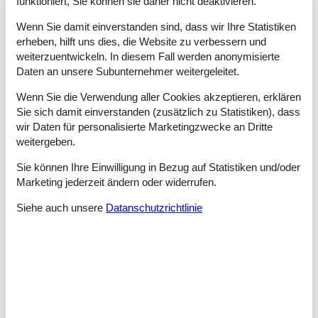
funktioniert, Sie können sie daher nicht deaktivieren.
azurblaues Meer und 300 Sonnentage pro Jahr, gemütliche
Städte mit einer tollen Handelsatmosphäre und regem Treiben,
Wenn Sie damit einverstanden sind, dass wir Ihre Statistiken
Märkte und Restaurants. Bei Vai an der Ostküste liegt Europas
erheben, hilft uns dies, die Website zu verbessern und
größter Palmenstrand mit 5000 Palmen.
weiterzuentwickeln. In diesem Fall werden anonymisierte
Daten an unsere Subunternehmer weitergeleitet.
In Chania befinden sich einige der kulturellen Attraktionen der
Insel wie das Archäologische Museum, die Janitscharen-
Wenn Sie die Verwendung aller Cookies akzeptieren, erklären
Moschee und der hübsche venezianische Hafen. Außerdem gibt
Sie sich damit einverstanden (zusätzlich zu Statistiken), dass
es ein reges Handelsleben, aber auch tolle Sandstrände in der
wir Daten für personalisierte Marketingzwecke an Dritte
Nähe der Stadt.
weitergeben.
Chania ist einer der beliebtesten Orte auf Kreta. In der Altstadt
mit den schmalen Gassen und historischen Gebäuden gibt es
Sie können Ihre Einwilligung in Bezug auf Statistiken und/oder
interessante Geschäfte und Verkaufsstände, Restaurants und
Marketing jederzeit ändern oder widerrufen.
Märkte, auf denen man z. B. hübsche Lederwaren zu
vorteilhaften Preisen bekommt. Bummeln Sie hinunter zum
Siehe auch unsere
Datanschutzrichtlinie
hübschen venezianischen Hafen und genießen Sie das
besondere Flair.
Falls Sie sich für Archäologie oder Griechenlands maritime
Geschichte interessieren, können Sie in Chania Museen zu
diesem Thema besuchen. In Chania befinden sich außerdem
Kretas älteste Moschee, die Janitscharen-Moschee, und der
Stadtteil Klein-Venedig.