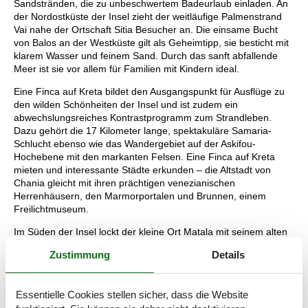
Sandstränden, die zu unbeschwertem Badeurlaub einladen. An
der Nordostküste der Insel zieht der weitläufige Palmenstrand
Vai nahe der Ortschaft Sitia Besucher an. Die einsame Bucht
von Balos an der Westküste gilt als Geheimtipp, sie besticht mit
klarem Wasser und feinem Sand. Durch das sanft abfallende
Meer ist sie vor allem für Familien mit Kindern ideal.
Eine Finca auf Kreta bildet den Ausgangspunkt für Ausflüge zu
den wilden Schönheiten der Insel und ist zudem ein
abwechslungsreiches Kontrastprogramm zum Strandleben.
Dazu gehört die 17 Kilometer lange, spektakuläre Samaria-
Schlucht ebenso wie das Wandergebiet auf der Askifou-
Hochebene mit den markanten Felsen. Eine Finca auf Kreta
mieten und interessante Städte erkunden – die Altstadt von
Chania gleicht mit ihren prächtigen venezianischen
Herrenhäusern, den Marmorportalen und Brunnen, einem
Freilichtmuseum.
Im Süden der Insel lockt der kleine Ort Matala mit seinem alten
Fischerviertel und den begehbaren Felsenhöhlen. Einen
Zustimmung
Details
spannenden Ausflug in die Antike unternehmen Sie in den
Ruinen des berühmten Palastes von Knossos.
Kreta, die größte der griechischen Inseln, ist ein sehr beliebtes
Essentielle Cookies stellen sicher, dass die Website
Urlaubsziel. Hier gibt es schöne Strände für jeden Geschmack,