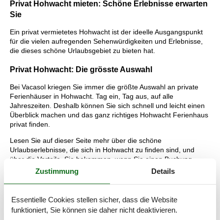
Privat Hohwacht mieten: Schöne Erlebnisse erwarten
Sie
Ein privat vermietetes Hohwacht ist der ideelle Ausgangspunkt
für die vielen aufregenden Sehenwürdigkeiten und Erlebnisse,
die dieses schöne Urlaubsgebiet zu bieten hat.
Privat Hohwacht: Die grösste Auswahl
Bei Vacasol kriegen Sie immer die größte Auswahl an private
Ferienhäuser in Hohwacht. Tag ein, Tag aus, auf alle
Jahreszeiten. Deshalb können Sie sich schnell und leicht einen
Überblick machen und das ganz richtiges Hohwacht Ferienhaus
privat finden.
Lesen Sie auf dieser Seite mehr über die schöne
Urlaubserlebnisse, die sich in Hohwacht zu finden sind, und
über die Vorteile, Sie bekommen, wenn Sie einen Buchung
eines privat vermieteten Ferienhauses bei Vacasol machen.
Zustimmung
Details
Tipps: Erlebnisse Hohwacht
Essentielle Cookies stellen sicher, dass die Website
Da sich der Ort direkt an der Ostsee, im schönen Schleswig-
funktioniert, Sie können sie daher nicht deaktivieren.
Holstein befindet, ist ein Strandbesuch ein absolutes Muss. An