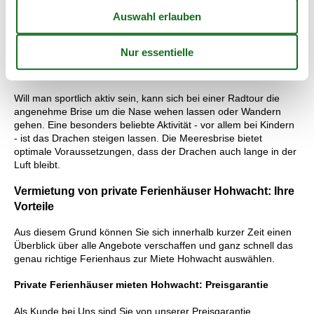
Erlebniswelt. Hier kann man sich auf eine Zeitreise durch die
Ostsee begeben. Ausstellungen berichten über die Fischerei,
die Entstehung der Ostsee, Bernstein und vieles mehr. Dort zu
finden ist auch eine große Unterwasserwelt, die mehr als 20
Aquarien beherbergt. Hummer, Dorsche, Seenadeln, ein
Katzenhai und weitere Tiere können bestaunt werden.
Will man sportlich aktiv sein, kann sich bei einer Radtour die
angenehme Brise um die Nase wehen lassen oder Wandern
gehen. Eine besonders beliebte Aktivität - vor allem bei Kindern
- ist das Drachen steigen lassen. Die Meeresbrise bietet
optimale Voraussetzungen, dass der Drachen auch lange in der
Luft bleibt.
Vermietung von private Ferienhäuser Hohwacht: Ihre
Vorteile
Aus diesem Grund können Sie sich innerhalb kurzer Zeit einen
Überblick über alle Angebote verschaffen und ganz schnell das
genau richtige Ferienhaus zur Miete Hohwacht auswählen.
Private Ferienhäuser mieten Hohwacht: Preisgarantie
Als Kunde bei Uns sind Sie von unserer Preisgarantie