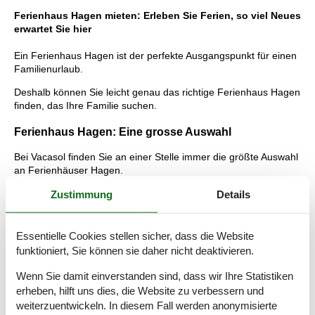
Ferienhaus Hagen mieten: Erleben Sie Ferien, so viel Neues
erwartet Sie hier
Ein Ferienhaus Hagen ist der perfekte Ausgangspunkt für einen
Familienurlaub.
Deshalb können Sie leicht genau das richtige Ferienhaus Hagen
finden, das Ihre Familie suchen.
Ferienhaus Hagen: Eine grosse Auswahl
Bei Vacasol finden Sie an einer Stelle immer die größte Auswahl
an Ferienhäuser Hagen.
Damit kriegen Sie leicht einen Überblick über alle Möglichkeiten
Zustimmung
Details
Hagen, und Sie finden so das ganz richtiges Hagen Ferienhaus
für Ihren Urlaub. Dies gibt Ihnen schnell einen Überblick -
einfach und sicher. Lesen Sie auf dieser Seite mehr über die
Essentielle Cookies stellen sicher, dass die Website
mannigfaltigen Erlebnisse, zwischen denen Sie sich Hagen
funktioniert, Sie können sie daher nicht deaktivieren.
entscheiden können, und über die viele Vorteile, die Sie
bekommen, wenn Sie ein vermietetes Ferienhaus bei Vacasol
Wenn Sie damit einverstanden sind, dass wir Ihre Statistiken
buchen.
erheben, hilft uns dies, die Website zu verbessern und
weiterzuentwickeln. In diesem Fall werden anonymisierte
Tipps: Urlaubserlebnisse Hagen