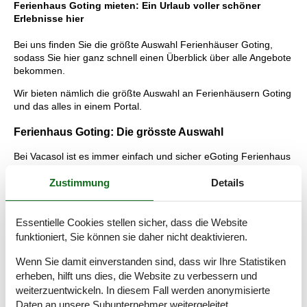
Ferienhaus Goting mieten: Ein Urlaub voller schöner
Erlebnisse hier
Bei uns finden Sie die größte Auswahl Ferienhäuser Goting,
sodass Sie hier ganz schnell einen Überblick über alle Angebote
bekommen.
Wir bieten nämlich die größte Auswahl an Ferienhäusern Goting
und das alles in einem Portal.
Ferienhaus Goting: Die grösste Auswahl
Bei Vacasol ist es immer einfach und sicher eGoting Ferienhaus
zu finden und zu mieten.
Zustimmung
Details
Dies gibt Ihnen einen schnellen Überblick über alle
Ferienhäuser - einfach und sicher. Das bedeutet für Sie, dass
Sie sich auf dieser Seite schnell einen Überblick über alle
Essentielle Cookies stellen sicher, dass die Website
Möglichkeiten machen können um den Urlaub zu planen. Lesen
funktioniert, Sie können sie daher nicht deaktivieren.
Sie mehr auf dieser Seite über die schöne Urlaubserlebnisse,
die Sie Goting erwarten, und über die Vorteile, die Sie kriegen,
Wenn Sie damit einverstanden sind, dass wir Ihre Statistiken
wenn Sie bei uns ein vermietetes Ferienhaus Goting buchen.
erheben, hilft uns dies, die Website zu verbessern und
weiterzuentwickeln. In diesem Fall werden anonymisierte
Tipps: Urlaubserlebnisse Goting
Daten an unsere Subunternehmer weitergeleitet.