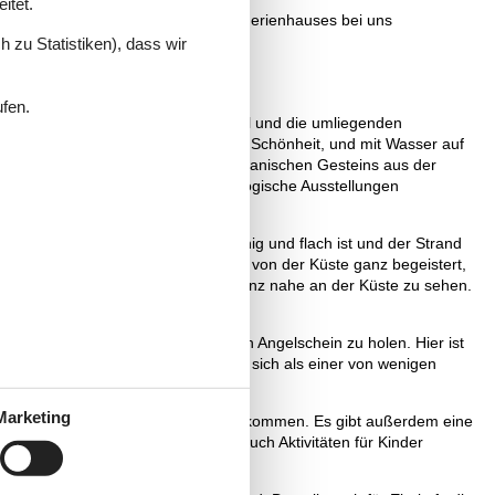
itet.
r Buchung eines privat vermieteten Ferienhauses bei uns
 zu Statistiken), dass wir
ufen.
nt, von wo man die gesamte Halbinsel und die umliegenden
yllische Atmosphäre von Größe und Schönheit, und mit Wasser auf
 an den Stränden kann man Reste vulkanischen Gesteins aus der
srüstung sowie historische und geologische Ausstellungen
t Vig entscheiden, wo das Wasser ruhig und flach ist und der Strand
ahrene Taucher und Schnorchler sind von der Küste ganz begeistert,
. Wer Glück hat, bekommt Tümmler ganz nahe an der Küste zu sehen.
ch in der Touristeninformation einen Angelschein zu holen. Hier ist
r beobachten. Der Strand eignet sich als einer von wenigen
Marketing
 die im restlichen Dänemark selten vorkommen. Es gibt außerdem eine
ss Kalö und in Övre Strandkär, wo auch Aktivitäten für Kinder