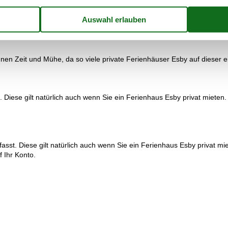
d im Skandinavischen Tierpark lieben, die beide mit dem Auto ca. eine 
t ist, wo aber außerdem die Fregatte Jylland und das Glasmuseum zu fi
Aquarium Kattegatcenter.
en Zeit und Mühe, da so viele private Ferienhäuser Esby auf dieser ei
 Diese gilt natürlich auch wenn Sie ein Ferienhaus Esby privat mieten.
st. Diese gilt natürlich auch wenn Sie ein Ferienhaus Esby privat miet
f Ihr Konto.