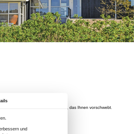
ails
etete Ferienhaus Esby finden können, das Ihnen vorschwebt.
ren.
verbessern und
infach und sicher.