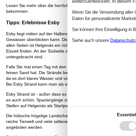
weiterzuentwickeln. In diesem F
Lesen Sie mehr über die herrlichen Urlaubserlebnisse, zwischen den
bekommen.
Wenn Sie die Verwendung aller Co
Daten für personalisierte Marke
Tipps: Erlebnisse Esby
Sie können Ihre Einwilligung in 
Esby liegt mitten auf der Halbinsel Helgenäs, weniger als einen K
Gewässer überblicken kann. Die von den Gletschern der Eiszeit ge
Siehe auch unsere
Datanschutzri
allen Seiten ist Helgenäs ein richtiges Urlaubsparadies. Hier fin
Eiszeit finden. An der Südseite der Halbinsel steht der Leuchtturm
untergebracht sind.
Falls Sie mal einen Tag mit den Kindern zum Strand wollen, sollten 
feinen Sand hat. Die Strände bei Helgenäs sind aufgrund des tiefe
da es dort klares Wasser und viele verschiedene Arten gibt. Aber
Bei Esby Strand kann man als eine der sehr wenigen Stellen auf H
Esby Strand ist - außer dass es ein beliebter Ort zum Schnorcheln u
es auch schön, Spaziergänge zu machen und Muscheln und Steine 
Stellen auf Helgenäs als Startpunkt für eine Kajaktour.
Essentiel
Die hübsche hügelige Landschaft setzt sich im Nationalpark Mols Bj
reiche Tierwelt und viele seltene Schmetterlinge. Mehr über den Nat
angeboten werden.