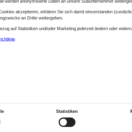
all werden anonymisierte Daten an unsere Subunternehmer weitergele
en Sie sich entscheiden können, und über die Vorteile, die Sie bei de
okies akzeptieren, erklären Sie sich damit einverstanden (zusätzlich
tingzwecke an Dritte weitergeben.
Bezug auf Statistiken und/oder Marketing jederzeit ändern oder widerr
ilometer vom höchsten Punkt der Halbinsel, dem Ellemandsberg, entfer
bildeten Steilküsten und weich geschwungenen Hügel erzeugen eine id
chtlinie
den Sie friedvolle Ruhe, es gibt jede Menge Rad- und Wanderwege, und
 Sletterhage Fyr, in dem heute ein Museum mit maritimer Navigationsau
Sie sich für einen kinderfreundlichen Strand an z. B. der Bucht Ebeltof
n Wassers und der starken Strömung nicht familienfreundlich, aber erf
 selbst erfahrene Taucher müssen wegen der Strömung vorsichtig sein
elgenäs ein Meereskajak ins Wasser lassen.
nd Tauchen ist - auch ein bevorzugter Angelplatz. Denken Sie daran, si
zu sammeln, und wenn man Glück hat, kann man in Küstennähe Tümmle
le
Statistiken
erge fort, der ein beliebter Brutplatz für mehr als 100 Vogelarten ist,
urpark erfahren Sie in den Informationscentern in Karlsladen bei Schlo