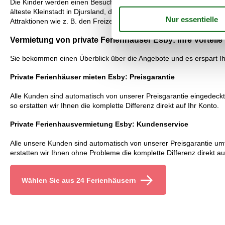
Die Kinder werden einen Besuch bei den Tieren im Ree Park Safari un
älteste Kleinstadt in Djursland, die für sich eine Sehenswürdigkei
Attraktionen wie z. B. den Freizeitpark Djurs Sommerland und das 
Vermietung von private Ferienhäuser Esby: Ihre Vorteile
Sie bekommen einen Überblick über die Angebote und es erspart Ihn
Private Ferienhäuser mieten Esby: Preisgarantie
Alle Kunden sind automatisch von unserer Preisgarantie eingedeckt.
so erstatten wir Ihnen die komplette Differenz direkt auf Ihr Konto.
Private Ferienhausvermietung Esby: Kundenservice
Alle unsere Kunden sind automatisch von unserer Preisgarantie umfas
erstatten wir Ihnen ohne Probleme die komplette Differenz direkt au
Wählen Sie aus 24 Ferienhäusern