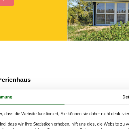
 Ferienhaus
ten Sie
mmung
Det
iner einzigen Website, sodass Sie ganz einfach genau das privat vermi
r, dass die Website funktioniert, Sie können sie daher nicht deaktivie
d, dass wir Ihre Statistiken erheben, hilft uns dies, die Website zu 
n. Dies gibt Ihnen in Kürze einen Überblick über die Möglichkeiten - e