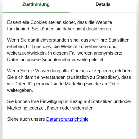
Zustimmung
Details
erwarten, und über die viele Vorteile, die Sie kriegen, wenn Sie
bei uns ein vermietetes Ferienhaus Dierhagen buchen.
Essentielle Cookies stellen sicher, dass die Website
Tipps: Urlaubserlebnisse Dierhagen
funktioniert, Sie können sie daher nicht deaktivieren.
Das idyllische Ostseebad erwartet Familien mit Kindern im
Wenn Sie damit einverstanden sind, dass wir Ihre Statistiken
Landkreis Vorpommern-Rügen zu erholsamen Urlaubstagen in
einem Ferienhaus in Dierhagen. Erleben Sie unabhängige
erheben, hilft uns dies, die Website zu verbessern und
Urlaubstage in einem der gemütlichen Ferienhäuser und
weiterzuentwickeln. In diesem Fall werden anonymisierte
genießen Sie die gemeinsame Familienzeit beim Kochen und
Daten an unsere Subunternehmer weitergeleitet.
Spielen in Ihrem „Zuhause auf Zeit“ sowie bei
abwechslungsreichen Freizeitaktivitäten und unvergesslichen
Wenn Sie die Verwendung aller Cookies akzeptieren, erklären
Ausflügen.
Sie sich damit einverstanden (zusätzlich zu Statistiken), dass
wir Daten für personalisierte Marketingzwecke an Dritte
Dierhagen besteht aus den Ortsteilen Dierhagen Strand,
weitergeben.
Dierhagen Ost sowie Dierhagen Neuhaus an der Ostsee sowie
aus Hof Körkwitz, Dierhagen Dorf und Dändorf am Saaler
Sie können Ihre Einwilligung in Bezug auf Statistiken und/oder
Bodden. Dabei spielt es keine Rolle, in welchem der Ortsteile sie
Marketing jederzeit ändern oder widerrufen.
die kostbarste Zeit des Jahres verbringen, denn auf eine
entspannte und zugleich erlebnisreiche Ferienzeit können Sie
Siehe auch unsere
Datanschutzrichtlinie
sich überall verlassen.
Gehen Sie in Dierhagen auf eine Entdeckungsreise und lassen
Sie sich vom maritimen Flair an den beiden Boddenhäfen