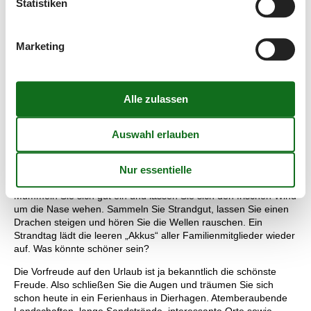
Statistiken
Genießen Sie die Zeit und die Ruhe, die sich im Alltag oft nur
schwer finden lässt und machen Sie mit Ihrer Familie ein
Picknick in der freien Natur.
Marketing
In Dierhagen Strand liegt die größte Attraktion des Urlaubsortes
– der traumhafte Strand. Herrlich gelegen, unmittelbar hinter
dem Deich, erstreckt er sich auf einer Länge von sieben
Kilometern. Sie gehen nur über die Promenade und mieten sich
einen gemütlichen Strandkorb. Lassen Sie sich von der Sonne
bräunen und lesen Sie ein interessantes Buch oder den
informativen Reiseführer Ihres Ferienortes.
Die Kinder freuen sich, wenn Sie gemeinsam eine „Kleckerburg“
bauen und danach im Wasser planschen. Auch im Herbst oder
Winter ist ein Strandspaziergang ein unvergessliches Erlebnis.
Mummeln Sie sich gut ein und lassen Sie sich den frischen Wind
um die Nase wehen. Sammeln Sie Strandgut, lassen Sie einen
Drachen steigen und hören Sie die Wellen rauschen. Ein
Strandtag lädt die leeren „Akkus“ aller Familienmitglieder wieder
auf. Was könnte schöner sein?
Die Vorfreude auf den Urlaub ist ja bekanntlich die schönste
Freude. Also schließen Sie die Augen und träumen Sie sich
schon heute in ein Ferienhaus in Dierhagen. Atemberaubende