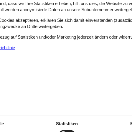
d, dass wir Ihre Statistiken erheben, hilft uns dies, die Website zu 
all werden anonymisierte Daten an unsere Subunternehmer weitergele
ivat zu finden - und zu buchen. Bei uns finden Sie jederzeit die größte
okies akzeptieren, erklären Sie sich damit einverstanden (zusätzlich
eite schnell einen Überblick über alle Möglichkeiten machen können um 
tingzwecke an Dritte weitergeben.
keiten, zwischen denen Sie sich entscheiden können, und über die Vort
Bezug auf Statistiken und/oder Marketing jederzeit ändern oder widerr
chtlinie
ichsburg Cochem. Diese Höhenburg wurde Anfang des 12. Jahrhunderts er
reignisreiche und spannende Geschichte der Reichsburg Cochem. Ein bes
eil der Führungen sind. Auch ein anschließendes „Räuberessen“ ist mögl
essiert, kommt bei einem Stadtrundgang mit dem Nachtwächter auf sei
 vermittelt er auf unterhaltsame Art Einzelheiten zur Geschichte von 
 Wild- und Freizeitpark Klotten. Der Freizeitpark bietet neben den üb
ne Falknerei. Dieses abwechslungsreiche Angebot begeistert Kinder jed
ivitäten auf dem Wasser an: So können Sie bei einer Kanu-Tour selber s
s malerische Panorama der Schlösser, Burgen und Weinberge links und 
le
Statistiken
erschönen Wanderrouten. So begeistert der 365 Kilometern lange Mos