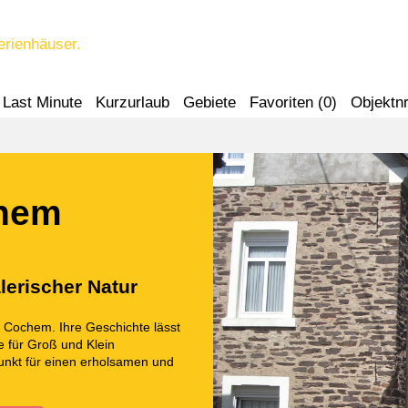
erienhäuser.
Last Minute
Kurzurlaub
Gebiete
Favoriten (
0
)
Objektnr
chem
lerischer Natur
dt Cochem. Ihre Geschichte lässt
e für Groß und Klein
nkt für einen erholsamen und