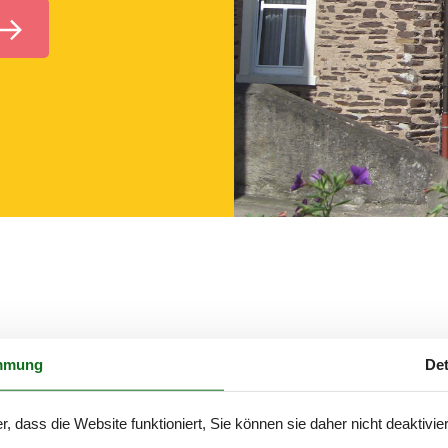
 Ferienhaus
mmung
Det
warten Sie
r, dass die Website funktioniert, Sie können sie daher nicht deaktivie
 einer Stelle, damit Sie problemlos genau das privat vermietete Ferie