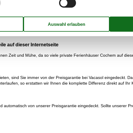
rünge“ und „Traumpfade“ eine schöne Alternative: Hierbei handelt es 
edlicher Länge und Schwierigkeit. Dazu gehört auch die „Cochemer Ritte
ecke ein atemberaubender Ausblick vom Aussichtspunkt Hubertushöhe.
für Mutige und Schwindelfreie: Die Geierlay Hängeseilbrücke war bis 
in wackeliges und unvergessliches Erlebnis. Die Überquerung der Brüc
e auf dieser Internetseite
en Zeit und Mühe, da so viele private Ferienhäuser Cochem auf dieser
en, sind Sie immer von der Preisgarantie bei Vacasol eingedeckt. Das g
terlaufen, so erstatten wir Ihnen die komplette Differenz direkt auf Ihr 
automatisch von unserer Preisgarantie eingedeckt. Sollte unserer Prei