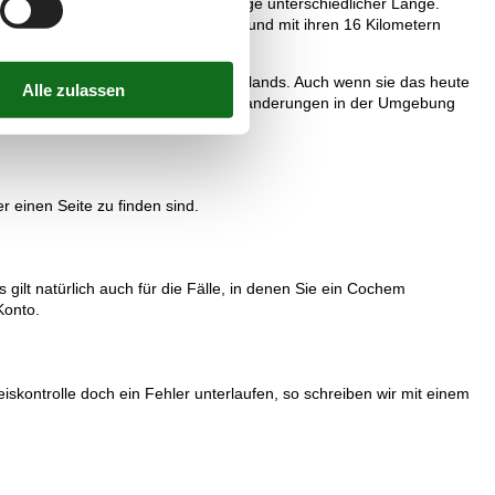
sich um zertifizierte Rundwanderwege unterschiedlicher Länge.
rrunde“, die direkt im Ort startet und mit ihren 16 Kilometern
2017 die längste Hängebrücke Deutschlands. Auch wenn sie das heute
ke lässt sich sehr gut mit weiteren Wanderungen in der Umgebung
 einen Seite zu finden sind.
ilt natürlich auch für die Fälle, in denen Sie ein Cochem
Konto.
skontrolle doch ein Fehler unterlaufen, so schreiben wir mit einem