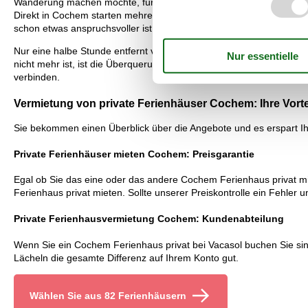
Wanderung machen möchte, für den bieten die „Moselsteig Seitensp
Direkt in Cochem starten mehrere reizvolle Wanderwege in unterschi
schon etwas anspruchsvoller ist. Dafür belohnt sie auf halber Str
Nur eine halbe Stunde entfernt von Cochem liegt ein Ausflugsziel 
nicht mehr ist, ist die Überquerung der 360 Meter langen Brücke e
verbinden.
Vermietung von private Ferienhäuser Cochem: Ihre Vorteil
Sie bekommen einen Überblick über die Angebote und es erspart Ihn
Private Ferienhäuser mieten Cochem: Preisgarantie
Egal ob Sie das eine oder das andere Cochem Ferienhaus privat miet
Ferienhaus privat mieten. Sollte unserer Preiskontrolle ein Fehler un
Private Ferienhausvermietung Cochem: Kundenabteilung
Wenn Sie ein Cochem Ferienhaus privat bei Vacasol buchen Sie sind 
Lächeln die gesamte Differenz auf Ihrem Konto gut.
Wählen Sie aus 82 Ferienhäusern