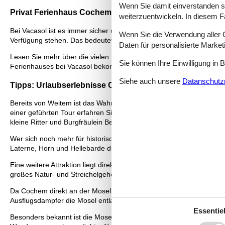
Wenn Sie damit einverstanden sin
Privat Ferienhaus Cochem: Die größte Auswahl
weiterzuentwickeln. In diesem F
Bei Vacasol ist es immer sicher und leicht ein Ferienhaus Cochem pr
Wenn Sie die Verwendung aller Co
Verfügung stehen. Das bedeutet für Sie, dass Sie sich auf dieser S
Daten für personalisierte Marke
Lesen Sie mehr über die vielen Urlaubserlebnisse und Sehenswürdig
Sie können Ihre Einwilligung in 
Ferienhauses bei Vacasol bekommen.
Siehe auch unsere
Datanschutzri
Tipps: Urlaubserlebnisse Cochem
Bereits von Weitem ist das Wahrzeichen der Stadt sichtbar: Die Re
einer geführten Tour erfahren Sie interessante Details über die e
kleine Ritter und Burgfräulein Bereiche der Burg, die sonst nicht T
Wer sich noch mehr für historische Einzelheiten von Cochem inter
Laterne, Horn und Hellebarde durch die romantische Altstadt. Dabei
Eine weitere Attraktion liegt direkt im Nachbarort von Cochem: Der
großes Natur- und Streichelgehege. Ebenfalls angeschlossen ist ei
Da Cochem direkt an der Mosel liegt, bieten sich natürlich auch Akt
Ausflugsdampfer die Mosel entlang treiben. Dabei begleitet Sie da
Essentiel
Besonders bekannt ist die Mosel und ihre Umgebung für ihre wund