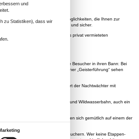
verbessern und
itet.
 Auswahl und Überblick über alle Möglichkeiten, die Ihnen zur
 zu Statistiken), dass wir
den Urlaub zu planen. Alles einfach und sicher.
eile, die Sie bei der Buchung eines privat vermieteten
ufen.
richtet. Auch heute zieht sie viele Besucher in ihren Bann: Bei
onderes Highlight für Kinder: Bei einer „Geisterführung“ sehen
ich.
ne Kosten. Jeden Samstagabend führt der Nachtwächter mit
Cochem.
lichen Fahrgeschäften, wie Achterbahn und Wildwasserbahn, auch ein
er Altersgruppe.
portlich aktiv werden. Oder Sie lassen sich gemütlich auf einem der
rechts der Mosel.
Marketing
elsteig jedes Jahr Tausende von Besuchern. Wer keine Etappen-