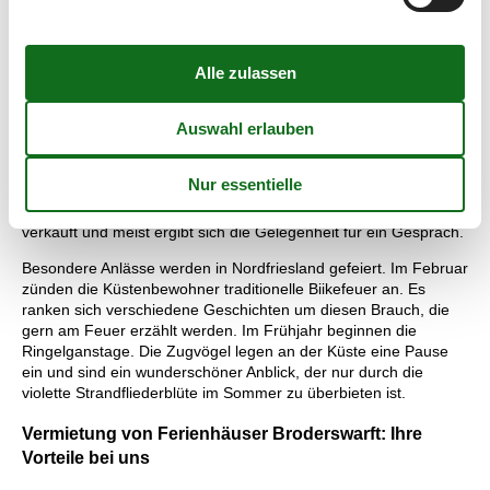
Ein Ferienhaus in Broderswarft bietet Familien ein großes
Spektrum an Freizeitmöglichkeiten. Das Leben in einem Haus
am Meer oft von einer entspannten Lebensart bestimmt. Ein
gemütliches Frühstück, gemeinsames Kochen, Lesen und
Spielen geben Familien wertvolle Impulse, die bis in den Alltag
nachhallen.
Das Einkaufen für das gemütliche Leben ist unkompliziert.
Samstag öffnet in Niebüll ein Bauernmarkt mit regionalen
Produkten. Ein schönes Einkaufserlebnis bieten die vielen
Hofläden in der Region an. Die Produkte werden direkt vom
verkauft und meist ergibt sich die Gelegenheit für ein Gespräch.
Besondere Anlässe werden in Nordfriesland gefeiert. Im Februar
zünden die Küstenbewohner traditionelle Biikefeuer an. Es
ranken sich verschiedene Geschichten um diesen Brauch, die
gern am Feuer erzählt werden. Im Frühjahr beginnen die
Ringelganstage. Die Zugvögel legen an der Küste eine Pause
ein und sind ein wunderschöner Anblick, der nur durch die
violette Strandfliederblüte im Sommer zu überbieten ist.
Vermietung von Ferienhäuser Broderswarft: Ihre
Vorteile bei uns