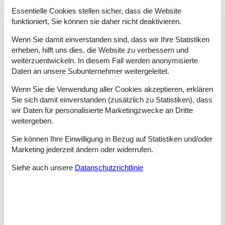
Tipps: Urlaubserlebnisse Broderswarft
Essentielle Cookies stellen sicher, dass die Website
Die Nordsee umhüllt ein ganz besonderer Zauber. Während
funktioniert, Sie können sie daher nicht deaktivieren.
kleine Feriengäste den Tag mit unzähligen Erlebnissen füllen
Wenn Sie damit einverstanden sind, dass wir Ihre Statistiken
und jeden Tag neues entdecken, sorgen Luft und Horizont
unmittelbar für Entspannung bei den Großen. In Broderswarft
erheben, hilft uns dies, die Website zu verbessern und
mit seinen charmanten Orten Dagebüll, Niebüll und Ockholm ist
weiterzuentwickeln. In diesem Fall werden anonymisierte
diese Magie spürbar.
Daten an unsere Subunternehmer weitergeleitet.
Zweimal am Tag fällt der Meeresboden trocken und das
Wenn Sie die Verwendung aller Cookies akzeptieren, erklären
Welterbe der UNESCO und gibt seine Geheimnisse preis.
Sie sich damit einverstanden (zusätzlich zu Statistiken), dass
Entlang der Küsten beginnt die Zeit, das Watt und seine
wir Daten für personalisierte Marketingzwecke an Dritte
außergewöhnlichen Bewohner kennenzulernen. Erfahrene
weitergeben.
Wattführer bringen Gäste auf die Halligen. Es sind
Schatzkästchen des Friesischen Kulturgutes und der
Sie können Ihre Einwilligung in Bezug auf Statistiken und/oder
Traditionen. Die Hallig Hooge ist ein schönes Ziel für einen
Marketing jederzeit ändern oder widerrufen.
Tagesausflug.
Siehe auch unsere
Datanschutzrichtlinie
Die Hallig ein gutes Stück von der Küste entfernt. Ab Schüttsiel
bringt ein Schiff täglich Gäste auf die Hallig. Vor Ort können
Gäste bei einem Besuch der Schutzstation auf der Hanswarft,
die wertvolle Arbeit des Naturschutzes kennenlernen und den
wunderbaren Ausblick genießen. In direkter Nachbarschaft
befindet sich das Heimatmuseum mit einer prächtigen