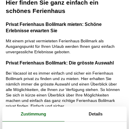
Hier finden Sie ganz einfach ein
schönes Ferienhaus
Privat Ferienhaus Bolilmark mieten: Schöne
Erlebnisse erwarten Sie
Mit einem privat vermieteten Ferienhaus Bolilmark als
Ausgangspunkt für Ihren Urlaub werden Ihnen ganz einfach
unvergessliche Erlebnisse geboten.
Privat Ferienhaus Bolilmark: Die grösste Auswahl
Bei Vacasol ist es immer einfach und sicher ein Ferienhaus
Bolilmark privat zu finden und zu mieten. Hier erhalten Sie
nämlich immer die grösste Auswahl und einen Überblick über
alle Möglichkeiten, die Ihnen zur Verfügung stehen. So können
Sie sich in kürze einen Überblick über Ihre Möglichkeiten
machen und einfach das ganz richtige Ferienhaus Bolilmark
privat finden. Einfach und sicher.
Zustimmung
Details
Lesen Sie mehr über die unvergesslichen Urlaubserlebnisse, die
Sie erwarten, und über die Vorteile, die Sie bekommen, wenn
Sie bei Vacasol ein privat vermietetes Ferienhaus Bolilmark