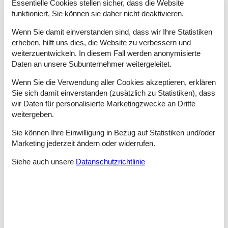
Essentielle Cookies stellen sicher, dass die Website
buchen.
funktioniert, Sie können sie daher nicht deaktivieren.
Tipps: Urlaubserlebnisse Bolilmark
Wenn Sie damit einverstanden sind, dass wir Ihre Statistiken
erheben, hilft uns dies, die Website zu verbessern und
Bolilmark liegt in einem schönen Gebiet in der Nähe von sowohl
Wattenmeer als auch Nordsee. Die Anfahrt ist einfach, da die
weiterzuentwickeln. In diesem Fall werden anonymisierte
Landzunge, die die Insel mit dem Festland verbindet, nicht weit
Daten an unsere Subunternehmer weitergeleitet.
entfernt ist.
Wenn Sie die Verwendung aller Cookies akzeptieren, erklären
Im Naturcenter Tönnisgaard werden aufregende Touren von
Sie sich damit einverstanden (zusätzlich zu Statistiken), dass
Garnelenfang am Strand bis zu Austerntouren im Wattenmeer
wir Daten für personalisierte Marketingzwecke an Dritte
angeboten. Es gibt hier außerdem ein Souvenirgeschäft und ein
weitergeben.
Café.
Sie können Ihre Einwilligung in Bezug auf Statistiken und/oder
In der Nähe von Bolilmark befindet sich Lakolk mit
Marketing jederzeit ändern oder widerrufen.
Skandinaviens breitestem Sandstrand. Verbringen Sie einen
schönen Familientag am Strand, wo Sie baden, im Sand graben
Siehe auch unsere
Datanschutzrichtlinie
und Sandburgen bauen, beim Meeresrauschen ein Nickerchen
machen oder den vielen Freizeitaktivitäten am Strand zusehen
können.
Das Wattenmeer, das von der UNESCO zum Weltnaturerbe
erklärt wurde, gehört zu den wichtigsten Feuchtgebieten der
Erde. Etwa 12 Mio. Zugvögel kommen hier zweimal jährlich