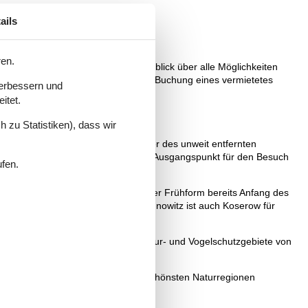
ails
ren.
 auf dieser Seite schnell einen Überblick über alle Möglichkeiten
die viele Vorteile, die Sie bei der Buchung eines vermietetes
verbessern und
itet.
 zu Statistiken), dass wir
iert. Als kleineres Nachbargewässer des unweit entfernten
 Achterwasser liefert einen idealen Ausgangspunkt für den Besuch
ufen.
tseebads Zinnowitz existierte in ihrer Frühform bereits Anfang des
iche Unterwasserwelt bietet. Wie Zinnowitz ist auch Koserow für
Balmer See gelten als wichtige Natur- und Vogelschutzgebiete von
liefert einen Zugang zu einer der schönsten Naturregionen