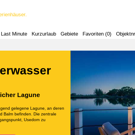
erienhäuser.
Last Minute
Kurzurlaub
Gebiete
Favoriten (
0
)
Objektnr
terwasser
licher Lagune
ragend gelegene Lagune, an deren
 Balm befinden. Die zentrale
sgangspunkt, Usedom zu