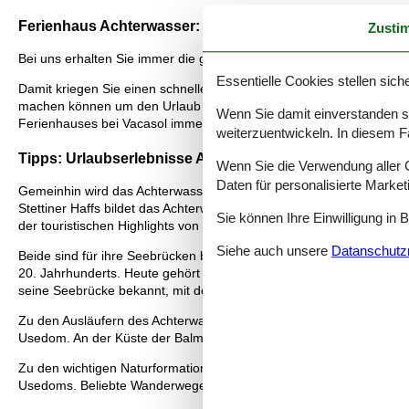
Ferienhaus Achterwasser: Die beste Auswahl
Zusti
Bei uns erhalten Sie immer die größte Auswahl an Ferienhäuser Ac
Essentielle Cookies stellen siche
Damit kriegen Sie einen schnellen Überblick über alle Möglichkeiten
machen können um den Urlaub zu planen. Lesen Sie mehr über die s
Wenn Sie damit einverstanden sin
Ferienhauses bei Vacasol immer bekommen.
weiterzuentwickeln. In diesem F
Tipps: Urlaubserlebnisse Achterwasser
Wenn Sie die Verwendung aller Co
Daten für personalisierte Marke
Gemeinhin wird das Achterwasser als Lagune oder Haff, d.h. ein d
Stettiner Haffs bildet das Achterwasser einen wichtigen Ausschnit
Sie können Ihre Einwilligung in 
der touristischen Highlights von Usedom. Wichtige Orte wie Zinnow
Siehe auch unsere
Datanschutzri
Beide sind für ihre Seebrücken bekannt, die ein architektonisches 
20. Jahrhunderts. Heute gehört zu den touristischen Highlights an d
seine Seebrücke bekannt, mit dem 58 Meter hohen Streckelsberg 
Zu den Ausläufern des Achterwassers gehören die Balmer See sowie
Usedom. An der Küste der Balmer See selbst erstreckt sich eine natü
Zu den wichtigen Naturformationen am Achterwasser zählen die Hal
Usedoms. Beliebte Wanderwege führen am benachbarten Krumminer 