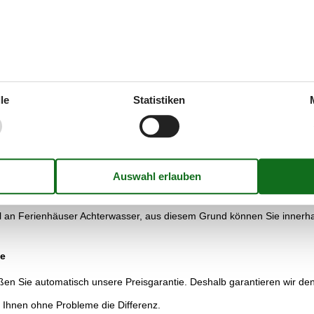
in hervorragender Ausgangspunkt, die touristischen Höhepunkte von 
nd die bei Wanderern beliebte Mellenthiner Heide vorweist.
 Mellenthin. Wenn es um familiäre Ausflugsziele geht, hat die Umgebung 
a 5.000 m² erstreckt sich die außergewöhnliche Einrichtung, in der e
n lassen. Die drei Ostseebadeorte Ahlbeck, Bansin und Heringsdorf ver
sorgen hier für das besondere Ostseeerlebnis.
le
Statistiken
penzoo entdecken, der sich für Familien als Ausflugsziel von einem Fer
andregion gibt es auch bei Zempin, ein kleiner, aber beschaulicher Ba
 im 18. Jahrhundert existierte. Und wer große Teile der Insel auf eine
 Bansin, Swinemünde und Mellenthin führt.
e auf Vacasol.de
 an Ferienhäuser Achterwasser, aus diesem Grund können Sie innerhalb
se
n Sie automatisch unsere Preisgarantie. Deshalb garantieren wir den 
r Ihnen ohne Probleme die Differenz.