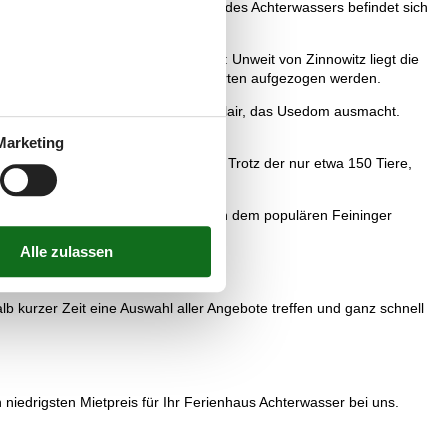
Usedom kennenzulernen. Nicht weit des Achterwassers befindet sich
des Achterwassers einiges zu bieten: Unweit von Zinnowitz liegt die
twa 60 verschiedene Schmetterlingsarten aufgezogen werden.
breiten viel von dem touristischen Flair, das Usedom ausmacht.
Marketing
ienhaus in Achterwasser empfiehlt. Trotz der nur etwa 150 Tiere,
deort Usedoms.
r sportlichen Tour erkunden will, kann dem populären Feininger
 kurzer Zeit eine Auswahl aller Angebote treffen und ganz schnell
niedrigsten Mietpreis für Ihr Ferienhaus Achterwasser bei uns.