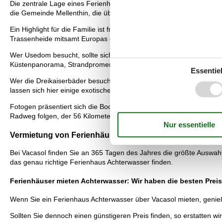
Die zentrale Lage eines Ferienhauses am Achterwasser ist zudem e
die Gemeinde Mellenthin, die über ein historisches Wasserschloss u
Ein Highlight für die Familie ist fraglos der Botanische Garten bei
Trassenheide mitsamt Europas größter Schmetterlingsfarm. Auf etw
Wer Usedom besucht, sollte sich nicht die Dreikaiserbäder entgehe
Küstenpanorama, Strandpromenade und die berühmten Strandkörbe 
Essentiel
Wer die Dreikaiserbäder besucht, kann bei Bansin einen kleinen Tro
lassen sich hier einige exotische Arten entdecken. Eine schöne Str
Fotogen präsentiert sich die Bockwindmühle bei Pudagla, die bereits
Radweg folgen, der 56 Kilometer entlang von Ahlbeck, Heringsdorf,
Vermietung von Ferienhäuser Achterwasser: Ihre Vorteil
Bei Vacasol finden Sie an 365 Tagen des Jahres die größte Auswahl
das genau richtige Ferienhaus Achterwasser finden.
Ferienhäuser mieten Achterwasser: Wir haben die besten Prei
Wenn Sie ein Ferienhaus Achterwasser über Vacasol mieten, genieße
Sollten Sie dennoch einen günstigeren Preis finden, so erstatten wi