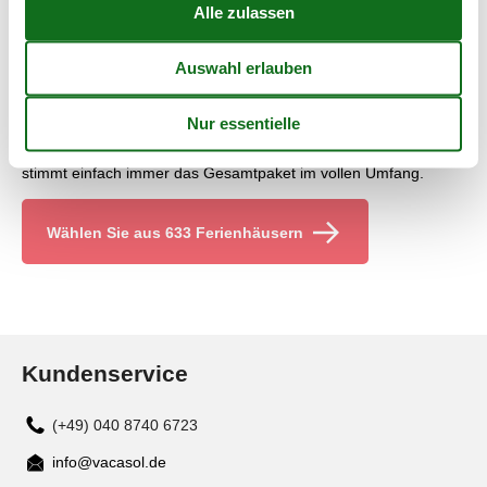
See vor allem im Sommer zum Baden und Verweilen ein.
Rund um den Gardasee kann man zudem ausgedehnte
Wanderungen durchführen, mit dem Rad fahren, joggen oder
einfach nur das oft sehr schöne Wetter genießen.
Der Gardasee ist einfach immer eine Reise wert und vereint
jede Menge Erholung mit ausreichenden Attraktionen. Hier
stimmt einfach immer das Gesamtpaket im vollen Umfang.
Wählen Sie aus 633 Ferienhäusern
Kundenservice
(+49) 040 8740 6723
info@vacasol.de