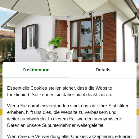
Zustimmung
Details
Essentielle Cookies stellen sicher, dass die Website
funktioniert, Sie können sie daher nicht deaktivieren.
Hütte Gardasee 313-IT2802.640.1
Wenn Sie damit einverstanden sind, dass wir Ihre Statistiken
erheben, hilft uns dies, die Website zu verbessern und
weiterzuentwickeln. In diesem Fall werden anonymisierte
Daten an unsere Subunternehmer weitergeleitet.
Damit der Aufenthalt in dieser Region jedoch auch tatsächlich
Wenn Sie die Verwendung aller Cookies akzeptieren, erklären
auf ganzer Linie zum Erfolg wird, muss eine dafür geeignete