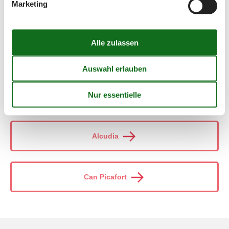
Marketing
Einen Urlaub dieser Art darf man sich einfach nicht entgehen
lassen!
Wählen Sie aus 2.634 Ferienhäusern
Ziele in Mallorca
Alcudia
Can Picafort