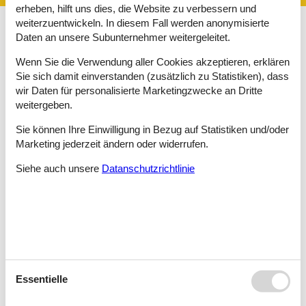
erheben, hilft uns dies, die Website zu verbessern und
weiterzuentwickeln. In diesem Fall werden anonymisierte
Daten an unsere Subunternehmer weitergeleitet.
Ungarn ist für seine charmanten Städte, den Balaton und
zahlreichen reizvollen Sehenswürdigkeiten bekannt. Doch auch
Wenn Sie die Verwendung aller Cookies akzeptieren, erklären
Ungarns Naturlandschaften sind zauberhaft und so finden sich
Sie sich damit einverstanden (zusätzlich zu Statistiken), dass
zahlreiche Nationalpark- und Naturschutzgebiete, die es zu
wir Daten für personalisierte Marketingzwecke an Dritte
erkunden gilt.
weitergeben.
Besonders das ländliche Ungarn zieht viele Familien in seinen
Sie können Ihre Einwilligung in Bezug auf Statistiken und/oder
Bann und so lohnt es sich, auf eine traditionelle Finca in Ungarn
als Feriendomizil zu setzen. Eine in reizvoller Umgebung
Marketing jederzeit ändern oder widerrufen.
gelegene Finca in Ungarn ist der perfekte Ausgangspunkt, um
Siehe auch unsere
Datanschutzrichtlinie
den Familienurlaub vielfältig zu gestalten und einen aktiven und
zugleich erholsamen Urlaub in einem der schönsten Länder
Südosteuropas zu verleben.
Besonders die weitläufige Puszta hat es vielen Familien
angetan. Hier finden sich authentische Dörfer und fantastische
Möglichkeiten für Wanderungen, Ausritte und Fahrradtouren.
Der Nationalpark Hortobágy, der die Puszta umfasst, zählt zum
UNESCO-Welterbe.
Essentielle
Nicht weniger reizvoll sind auch die anderen Naturgebiete
Ungarns darunter der Nationalpark Fertö-Hanság oder der