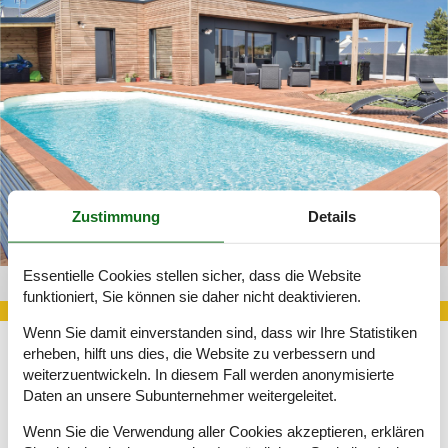
Zustimmung
Details
Essentielle Cookies stellen sicher, dass die Website
Finca Normandie_135-FNM474
funktioniert, Sie können sie daher nicht deaktivieren.
Wenn Sie damit einverstanden sind, dass wir Ihre Statistiken
erheben, hilft uns dies, die Website zu verbessern und
weiterzuentwickeln. In diesem Fall werden anonymisierte
Was Sie und Ihre Kinder vielleicht am meisten beeindrucken
wird, sind die Gezeiten. Ebbe und Flut sind nirgends in Europa
Daten an unsere Subunternehmer weitergeleitet.
ausgeprägter. Bei Ebbe zieht sich das Meer 15 Kilometer von
Wenn Sie die Verwendung aller Cookies akzeptieren, erklären
der Ebbe zurück. Deshalb ist der Mont Saint-Michel, das