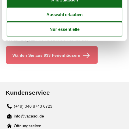
Die Normandie hat auch raue und wilde Seiten, die man am
"Ende der Welt" kennenlernen kann. Ein Leuchtturm bei Goury
rundet das Erlebnis ab. Ein historisches Erlebnis ist es, in
Bayeux den berühmten Teppich zu besuchen, dessen
Stickereien die Eroberung Englands durch Wilhelm zeigen. Für
Ihre Kinder ist das interessanter als eine Geschichtsstunde.
Buchen Sie jetzt Ihre Finca in die Normandie.
Wählen Sie aus 933 Ferienhäusern
Kundenservice
(+49) 040 8740 6723
info@vacasol.de
Mail
Öffnungszeiten