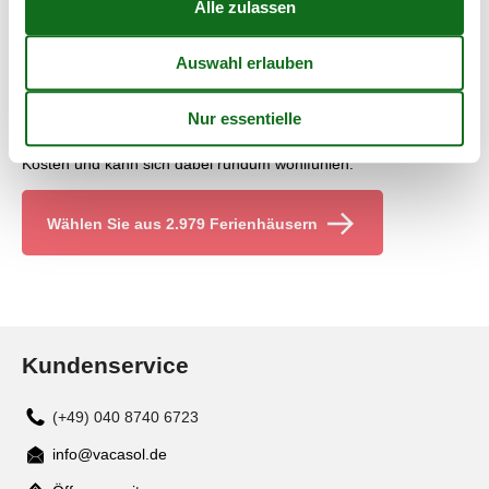
Auch die Küste ist unvergleichbar schön. Wer Finnland erst
einmal so richtig in sein Herz geschlossen hat, möchte seinen
Urlaub hier immer wieder aufs Neue verbringen. Neben der
schönen Natur überzeugt Finnland zudem auch durch seine
schönen Ortschaften, die sich vor allem auch für einen
ausgedehnten Einkaufsbummel eignen.
In Finnland kommt wirklich jeder Gast voll und ganz auf seine
Kosten und kann sich dabei rundum wohlfühlen.
Wählen Sie aus 2.979 Ferienhäusern
Kundenservice
(+49) 040 8740 6723
info@vacasol.de
Mail