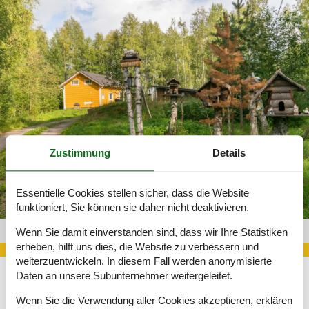
Zustimmung
Details
Essentielle Cookies stellen sicher, dass die Website
funktioniert, Sie können sie daher nicht deaktivieren.
Finca Finnland 319-FI2570.620.1
Wenn Sie damit einverstanden sind, dass wir Ihre Statistiken
erheben, hilft uns dies, die Website zu verbessern und
weiterzuentwickeln. In diesem Fall werden anonymisierte
Daten an unsere Subunternehmer weitergeleitet.
Doch wie kann man eigentlich in Finnland eine geeignete
Wenn Sie die Verwendung aller Cookies akzeptieren, erklären
Unterkunft für einen schönen Urlaub finden? Prinzipiell ergeben