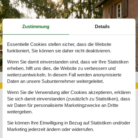
Zustimmung
Details
Essentielle Cookies stellen sicher, dass die Website
funktioniert, Sie können sie daher nicht deaktivieren.
Wenn Sie damit einverstanden sind, dass wir Ihre Statistiken
erheben, hilft uns dies, die Website zu verbessern und
weiterzuentwickeln. In diesem Fall werden anonymisierte
Finca Elsass 525-1896371
Daten an unsere Subunternehmer weitergeleitet.
Wenn Sie die Verwendung aller Cookies akzeptieren, erklären
Sie sich damit einverstanden (zusätzlich zu Statistiken), dass
Für einen schönen Urlaub im Elsass ist eine geeignete
wir Daten für personalisierte Marketingzwecke an Dritte
Unterkunft ohne jeden Zweifel unerlässlich. Für einen derartigen
weitergeben.
Zweck eignet sich eine Finca im Elsass im besonderen Maße,
da diese über eine sehr schöne Einrichtung auf einem zum Teil
Sie können Ihre Einwilligung in Bezug auf Statistiken und/oder
sehr hohen Niveau verfügt.
Marketing jederzeit ändern oder widerrufen.