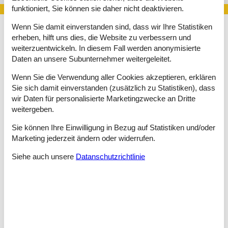
funktioniert, Sie können sie daher nicht deaktivieren.
Wenn Sie damit einverstanden sind, dass wir Ihre Statistiken
erheben, hilft uns dies, die Website zu verbessern und
Lieben Sie Schnee und Wintersport, so finden Sie mit einer
weiterzuentwickeln. In diesem Fall werden anonymisierte
Fewo im Wallis sicher Ihr Glück. Der Kanton nennt die
Daten an unsere Subunternehmer weitergeleitet.
höchstgelegenen Skigebiete der Schweiz sein Eigen. Mit der
Dufourspitze erreichen die Gipfel des drittgrößten Schweizer
Wenn Sie die Verwendung aller Cookies akzeptieren, erklären
Kantons eine Höhe von 4.634 Metern. Bei vorzüglicher
Sie sich damit einverstanden (zusätzlich zu Statistiken), dass
Schneesicherheit stehen Ihnen in der kalten Jahreszeit über
wir Daten für personalisierte Marketingzwecke an Dritte
2.000 Kilometer Pisten mit bis zu 25 Kilometer langen Abfahrten
weitergeben.
zur Verfügung.
Freeride- und Tourenskistrecken, Freestyle-Parks, Rodelbahnen
Sie können Ihre Einwilligung in Bezug auf Statistiken und/oder
und bunte Kinderschneeländer sowie jede Menge Möglichkeiten
Marketing jederzeit ändern oder widerrufen.
zum Langlaufen, Winter- und Schneeschuhwandern
komplettieren das Angebot. Im Sommer geht’s zum Skifahren
Siehe auch unsere
Datanschutzrichtlinie
auf die Gletscher.
Die großartige Alpenpanoramen und vielfältigen
Naturlandschaften laden rund um Ihre Fewo im Wallis zu
Wander-, Rad- und Mountainbike-Touren ein. Spiegelglatte
Bergseen, buntblühende Alpengärten und kostbare Naturparks
wie das UNESCO-Welterbe Swiss Alps Jungfrau-Aletsch