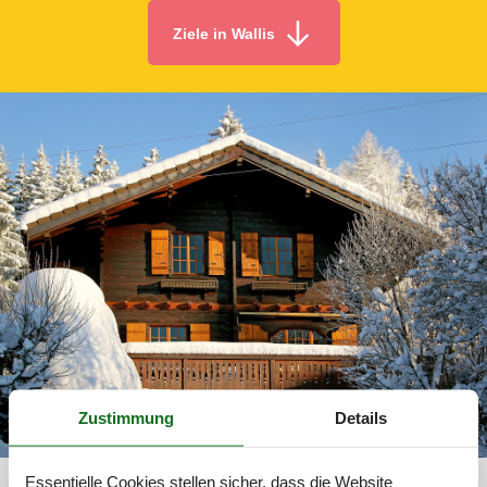
Ziele in Wallis
Zustimmung
Details
Fewo Wallis 303-CH1884.5.1
Essentielle Cookies stellen sicher, dass die Website