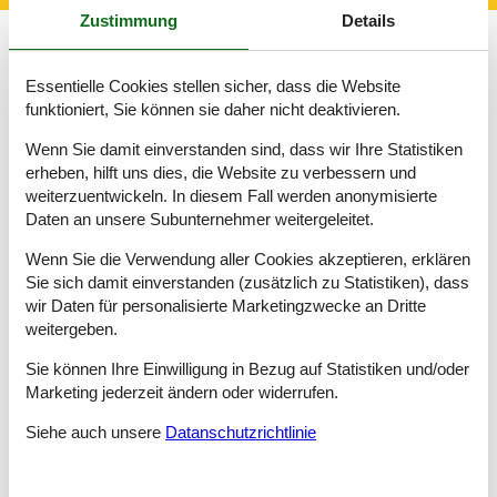
Zustimmung
Details
Fewo Fanö offeriert Ihnen die naturnahe Schönheit der
Essentielle Cookies stellen sicher, dass die Website
Nordseeküste von Dänemark. Die Wattenmeerinsel liegt nur
funktioniert, Sie können sie daher nicht deaktivieren.
rund 50 Kilometer nördlich von Sylt und ist bekannt für seine
weiten Dünenlandschaften mit den herrlich breiten
Wenn Sie damit einverstanden sind, dass wir Ihre Statistiken
Strandabschnitten, die sich über den gesamten Westteil Fanös
erheben, hilft uns dies, die Website zu verbessern und
erstrecken.
weiterzuentwickeln. In diesem Fall werden anonymisierte
Die Fähre verbindet Esbjerg mit Nordby, dem Hauptort Fanös.
Daten an unsere Subunternehmer weitergeleitet.
Der malerische ehemalige Fischerort beeindruckt mit seiner
charmanten Architektur, der Fußgängerzone sowie den
Wenn Sie die Verwendung aller Cookies akzeptieren, erklären
zahlreich vorhandenen Geschäften, Restaurants und Cafés.
Sie sich damit einverstanden (zusätzlich zu Statistiken), dass
wir Daten für personalisierte Marketingzwecke an Dritte
Direkt in der Umgebung Nordbys, in Rindby Strand und um
weitergeben.
Sönderho an der Südspitze der Insel befinden sich die
schönsten Ferienunterkünfte. Mit Fewo Fanö stellt sich ein
Sie können Ihre Einwilligung in Bezug auf Statistiken und/oder
vielfältiger Urlaub zu jeder Jahreszeit ein. Zwischen Wasserspaß
Marketing jederzeit ändern oder widerrufen.
und vielen Arten der Freizeitgestaltung wie beispielsweise
Kitesurfen, Golf sowie Blokart fahren, Mini- oder Fußballgolf ist
Siehe auch unsere
Datanschutzrichtlinie
Fanö ein Paradies zum Radfahren und Wandern.
Für Kinder ist die Insel ein unvergessliches Abenteuer. Neben
den faszinierenden weitläufigen Stränden geht es am Sönderho