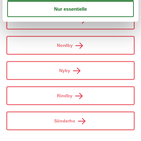
Fanö Bad
Nordby
Nyby
Rindby
Sönderho