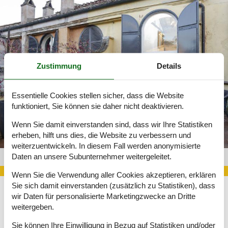
Zustimmung
Details
Essentielle Cookies stellen sicher, dass die Website
funktioniert, Sie können sie daher nicht deaktivieren.
Wenn Sie damit einverstanden sind, dass wir Ihre Statistiken
erheben, hilft uns dies, die Website zu verbessern und
weiterzuentwickeln. In diesem Fall werden anonymisierte
Daten an unsere Subunternehmer weitergeleitet.
Chalet Rom 524-2492097
Wenn Sie die Verwendung aller Cookies akzeptieren, erklären
Sie sich damit einverstanden (zusätzlich zu Statistiken), dass
wir Daten für personalisierte Marketingzwecke an Dritte
Damit der Aufenthalt in Rom auch tatsächlich zu einem echten
weitergeben.
Erlebnis wird, ist eine geeignete Unterkunft jedoch natürlich
unbedingt notwendig.
Sie können Ihre Einwilligung in Bezug auf Statistiken und/oder