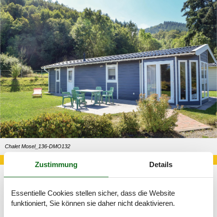
Chalet Mosel_136-DMO132
Zustimmung
Details
Es gibt viele gute Gründe, ein Chalet an der Mosel zu mieten.
Essentielle Cookies stellen sicher, dass die Website
Der Fluss durchschneidet eine der schönsten Landschaften
funktioniert, Sie können sie daher nicht deaktivieren.
Deutschlands. In der Nähe der Stadt Trier übertritt die Mosel die