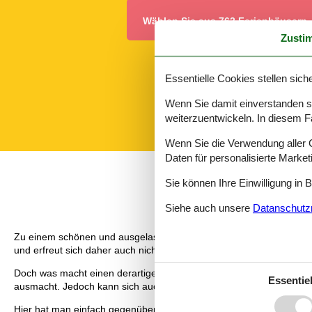
Wählen Sie aus 762 Ferienhäusern
Zusti
Essentielle Cookies stellen siche
Wenn Sie damit einverstanden sin
weiterzuentwickeln. In diesem F
Wenn Sie die Verwendung aller Co
Daten für personalisierte Marke
Sie können Ihre Einwilligung in 
Siehe auch unsere
Datanschutzri
Zu einem schönen und ausgelassenen Urlaub im Erzgebirge gehört 
und erfreut sich daher auch nicht ohne Grund einer sehr großen Bel
Doch was macht einen derartigen Bungalow im Erzgebirge so besond
Essentiel
ausmacht. Jedoch kann sich auch die Ausstattung im besonderen 
Hier hat man einfach gegenüber einem klassischen Hotelzimmer sehr