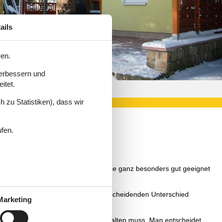
ails
ren.
verbessern und
itet.
 zu Statistiken), dass wir
ufen.
weck ist ein Bungalow im Erzgebirge ganz besonders gut geeignet
ist herrliche Umgebung, die den entscheidenden Unterschied
Marketing
an sich hier nicht an feste Zeiten halten muss. Man entscheidet