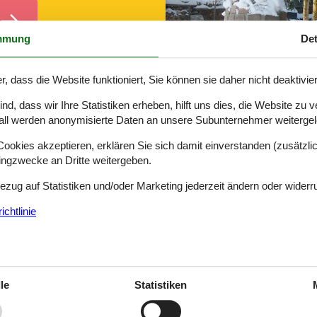
mmung
Det
r, dass die Website funktioniert, Sie können sie daher nicht deaktivie
d, dass wir Ihre Statistiken erheben, hilft uns dies, die Website zu 
all werden anonymisierte Daten an unsere Subunternehmer weitergele
Bungalow Erzgebirge 354-DE-08239-01
okies akzeptieren, erklären Sie sich damit einverstanden (zusätzlich
tingzwecke an Dritte weitergeben.
Bezug auf Statistiken und/oder Marketing jederzeit ändern oder widerr
chtlinie
ohne jeden Zweifel auch eine passende Unterkunft. Für eben diesen Z
iebtheit.
ers beliebt und somit auch begehrenswert? Letztlich ist es die zume
le
Statistiken
Maße sehen lassen.
 viel mehr Luxus zu erwarten. Sehr vorteilhaft ist zudem auch, dass m