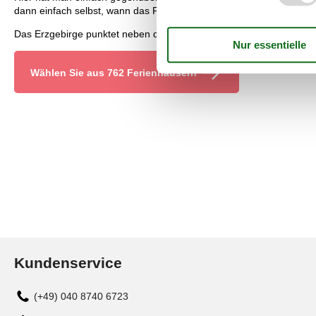
dann einfach selbst, wann das Frühstück beginnt und wann es im bes
Das Erzgebirge punktet neben der abwechslungsreichen und überau
Wählen Sie aus 762 Ferienhäusern
Kundenservice
(+49) 040 8740 6723