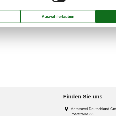
ten Fall beendet sein soll.
s beeindruckenden Landschaft auch durch seine netten Einheimischen.
Finden Sie uns
Metatravel Deutschland G
Poststraße 33