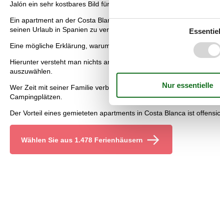
Jalón ein sehr kostbares Bild für kleines Geld gekauft haben soll.
Ein apartment an der Costa Blanca zu mieten ist in diesen Zeiten
seinen Urlaub in Spanien zu verbringen. Inzwischen zeichnet sich e
Essentiel
Eine mögliche Erklärung, warum Urlauber immer häufiger apartment
Hierunter versteht man nichts anderes als ein Zurückziehen in die e
auszuwählen.
Wer Zeit mit seiner Familie verbringen möchte und eine entspreche
Campingplätzen.
Der Vorteil eines gemieteten apartments in Costa Blanca ist offens
Wählen Sie aus 1.478 Ferienhäusern