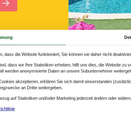
mmung
Det
Apartment Costa Blanca Urlaub 147-EBI4
r, dass die Website funktioniert, Sie können sie daher nicht deaktivie
d, dass wir Ihre Statistiken erheben, hilft uns dies, die Website zu 
all werden anonymisierte Daten an unsere Subunternehmer weitergele
okies akzeptieren, erklären Sie sich damit einverstanden (zusätzlich
tingzwecke an Dritte weitergeben.
nen-Garantie. Die flachen Strände laden zum Baden und Herumtoben ein
Bezug auf Statistiken und/oder Marketing jederzeit ändern oder widerr
den hat viele Wasser- und Tierparks als touristische Attraktionen.
chtlinie
nswürdigkeiten. Auf den dortigen Wochenmärkten werden lokale Spezial
ln und Staunen ein. Erst recht, seit die Geschichte von dem Madrile