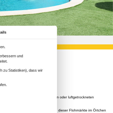
ails
46
ren.
verbessern und
itet.
 zu Statistiken), dass wir
.
ufen.
itäten wie Weine, heimische Mandeln oder luftgetrockneten
nen die Runde machte, der auf einem dieser Flohmärkte im Örtchen