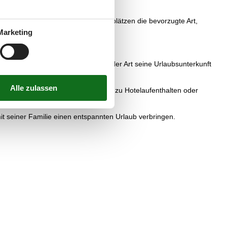
hungen in Hotels oder auf Campingplätzen die bevorzugte Art,
Marketing
 "Einigeln" sein.
t. Das zeigt sich zum Beispiel bei der Art seine Urlaubsunterkunft
nca eine hervorragende Alternative zu Hotelaufenthalten oder
it seiner Familie einen entspannten Urlaub verbringen.