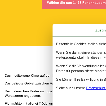
Wählen Sie aus 1.478 Ferienhäusern
Zusti
Essentielle Cookies stellen siche
Wenn Sie damit einverstanden sin
weiterzuentwickeln. In diesem F
Wenn Sie die Verwendung aller Co
Daten für personalisierte Marke
Das mediterrane Klima auf der iberischen Halbinsel gibt eine Son
Sie können Ihre Einwilligung in 
Das beliebte Gebiet zwischen Valencia im Norden und Alicante im Sü
Siehe auch unsere
Datanschutzri
Die malerischen Dörfer im hügeligen Hinterland sind weitere Sehe
Wurstsorten angeboten.
Flohmärkte mit allerlei Trödel und Kunsthandwerk laden zum Bumme