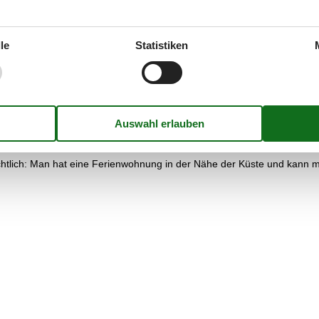
 eine der angesagtesten Arten, um Urlaub zu machen. Früher waren Buc
in neuer Trend ab, was die Unterkünfte angeht.
le
Statistiken
s in Costa Blanca mieten, könnte der Trend zum "cocooning" oder auch
igenen vier Wände. Dieses "Einigeln" findet nun auch am Urlaubsort stat
nde Unterkunft sucht, hat mit einem gemieteten apartment in Costa Bla
ichtlich: Man hat eine Ferienwohnung in der Nähe der Küste und kann m