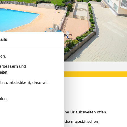
ails
ren.
verbessern und
0.3
itet.
 zu Statistiken), dass wir
ufen.
en, stehen Ihnen ganz unterschiedliche Urlaubswelten offen.
Pyrenäen türmen sich an der einen, die majestätischen