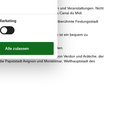
nzt mit prächtigen Bauwerken, Museen und Veranstaltungen. Nicht
 beginnenden UNESCO-Weltkulturerbes Canal du Midi.
Marketing
halber Strecke zum Mittelmeer die weltberühmte Festungsstadt
ißen Pferden und schwarzen Rindern ist ein bequem zu
b.
e Côte d’Azur mit ihren Nobelbadeorten.
auplätze, etwa die Flussschluchten von Verdon und Ardèche, der
die Papststadt Avignon und Montélimar, Welthauptstadt des