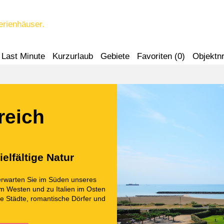
erienhäuser.
Last Minute
Kurzurlaub
Gebiete
Favoriten (
0
)
Objektnr
reich
elfältige Natur
erwarten Sie im Süden unseres
m Westen und zu Italien im Osten
ze Städte, romantische Dörfer und