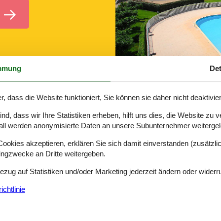
mmung
Det
r, dass die Website funktioniert, Sie können sie daher nicht deaktivie
d, dass wir Ihre Statistiken erheben, hilft uns dies, die Website zu 
Apartment Südfrankreich 307-FR6630.28
all werden anonymisierte Daten an unsere Subunternehmer weitergele
okies akzeptieren, erklären Sie sich damit einverstanden (zusätzlich
tingzwecke an Dritte weitergeben.
Bezug auf Statistiken und/oder Marketing jederzeit ändern oder widerr
chtlinie
tief im Westen oder weit im Osten ein Apartment in Südfrankreich buch
dfrankreich unter anderem exquisiten Hochgebirgsurlaub: Die wilden 