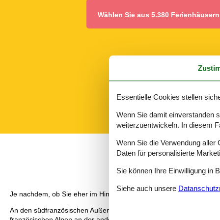
Wählen Sie aus 5.380 Ferienhäusern
Zusti
Essentielle Cookies stellen siche
Wenn Sie damit einverstanden sin
weiterzuentwickeln. In diesem F
Wenn Sie die Verwendung aller Co
Daten für personalisierte Marke
Sie können Ihre Einwilligung in 
Siehe auch unsere
Datanschutzri
Je nachdem, ob Sie eher im Hinterland oder an der Küste, zentral, 
An den südfranzösischen Außengrenzen bieten die Apartments in Sü
französischen Alpen an der anderen Seite.