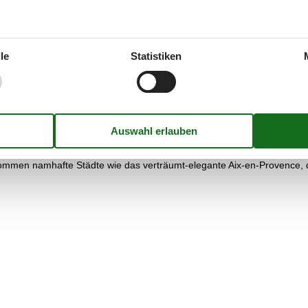
an an der Küste. Die frühere Hauptstadt des Königreichs Mallorca glä
mittelalterliche Altstadt prägen die Wasser der Garonne und des hier
le
Statistiken
g des Canal du Midi insgesamt gut aufgehoben. Dieser durchfließt auf 
ch an historischen Sehenswürdigkeiten ist.
. Das flache Sumpf- und Salzwiesenland mit seinen rosa Flamingos, we
eterlange Surf- und Badestrände versprechen erholsamen Familienurlau
 der gesamten Küste goldrichtig. Wer es mondän mag, wählt hierfür di
schaften und Lavendelfelder der Provence sowie einzigartige Natursch
 kommen namhafte Städte wie das verträumt-elegante Aix-en-Provence, 