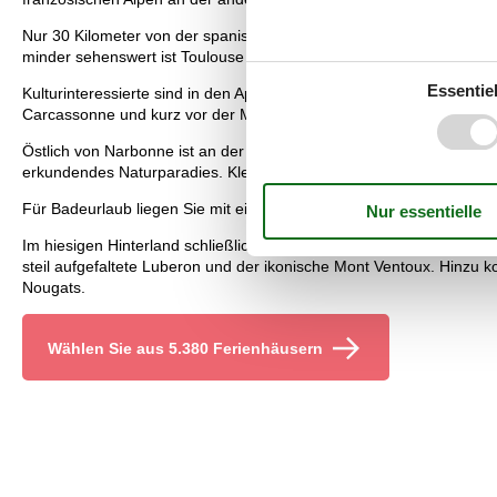
Nur 30 Kilometer von der spanischen Grenze entfernt liegt Perpign
minder sehenswert ist Toulouse im nordwestlichen Hinterland. Die 
Essentiel
Kulturinteressierte sind in den Apartments in Südfrankreich entlan
Carcassonne und kurz vor der Mündung Narbonne, das ebenfalls rei
Östlich von Narbonne ist an der Küste bald die Camargue erreicht
erkundendes Naturparadies. Kleine Mittelalterstädtchen und kilom
Für Badeurlaub liegen Sie mit einem Apartment in Südfrankreich an
Im hiesigen Hinterland schließlich empfangen Sie die Weinbergland
steil aufgefaltete Luberon und der ikonische Mont Ventoux. Hinzu
Nougats.
Wählen Sie aus 5.380 Ferienhäusern