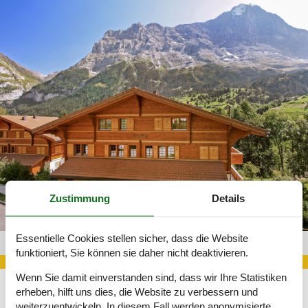
Zustimmung
Details
Essentielle Cookies stellen sicher, dass die Website
Apartment Grindelwald 303-CH3818.106.1
funktioniert, Sie können sie daher nicht deaktivieren.
Wenn Sie damit einverstanden sind, dass wir Ihre Statistiken
erheben, hilft uns dies, die Website zu verbessern und
Der Südosten des Schweizer Kantons Bern empfängt Sie mit
weiterzuentwickeln. In diesem Fall werden anonymisierte