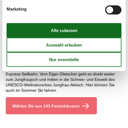
Zwei Kilometer vom Ortskern von Grindelwald entfernt tauchen
Marketing
Sie in die mystisch anmutende Unterwelt der Alpen: Eine
Stegkonstruktion über dem Gletscherfluss Lütschine führt
zwischen 300 Meter hohen Felswänden in die spektakuläre
Schlucht des Unteren Grindelwald-Gletschers. Neben
Felsgalerien und Tunneln wartet ein 170 Quadratmeter großes
Balanciernetz auf Abenteuerlustige.
Europas höchstgelegenen Bahnhof besuchen Sie auf dem
Jungfraujoch. Die Zahnradbahn fährt von der Kleinen Scheidegg
aus durch die Berge Eiger und Mönch hinauf.
Dichter an Ihrem Apartment in Grindelwald startet die Eiger-
Express-Seilbahn. Vom Eiger-Gletscher geht es direkt weiter
zum Jungfraujoch und mitten in die Schnee- und Eiswelt des
UNESCO-Weltnaturerbes Jungfrau-Aletsch. Hier können Sie
auch im Sommer Ski fahren.
Wählen Sie aus 143 Ferienhäusern