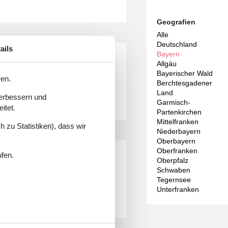
Geografien
Alle
Deutschland
ails
lgäu 14 personen
Bayern
Allgäu
Bayerischer Wald
ren.
Berchtesgadener
Land
verbessern und
Garmisch-
itet.
Partenkirchen
Mittelfranken
 zu Statistiken), dass wir
Niederbayern
Oberbayern
Oberfranken
user allgäu 15 personen
ufen.
Oberpfalz
Schwaben
Tegernsee
Unterfranken