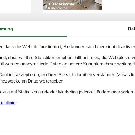
mmung
Det
sonen
hütte al
r, dass die Website funktioniert, Sie können sie daher nicht deaktivie
d, dass wir Ihre Statistiken erheben, hilft uns dies, die Website zu 
all werden anonymisierte Daten an unsere Subunternehmer weitergele
okies akzeptieren, erklären Sie sich damit einverstanden (zusätzlich
tingzwecke an Dritte weitergeben.
immer
ferienhä
Bezug auf Statistiken und/oder Marketing jederzeit ändern oder widerr
chtlinie