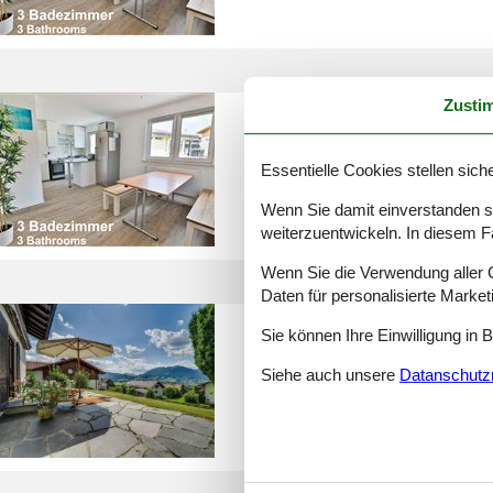
Zusti
ferienhäuser allgäu 14 per
Essentielle Cookies stellen siche
Wenn Sie damit einverstanden sin
weiterzuentwickeln. In diesem F
Wenn Sie die Verwendung aller Co
Daten für personalisierte Marke
ferienhaus allgäu 5 schlafz
Sie können Ihre Einwilligung in 
Siehe auch unsere
Datanschutzri