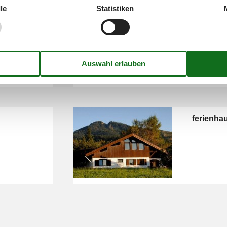
le
Statistiken
ersonen
chalet a
ferienha