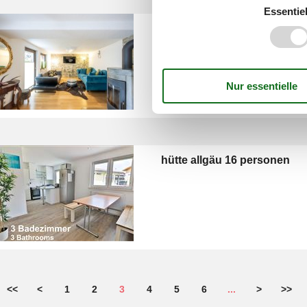
Essentiel
ferienwohnung allgäu 12 p
hütte allgäu 16 personen
<<
<
1
2
3
4
5
6
...
>
>>