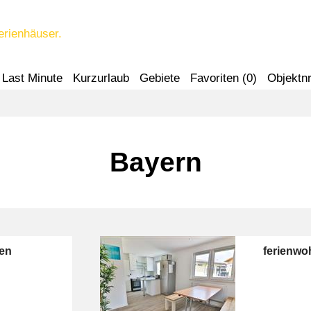
erienhäuser.
Last Minute
Kurzurlaub
Gebiete
Favoriten (
0
)
Objektnr
Bayern
nen
ferienwo