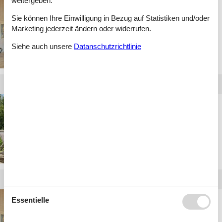
weitergeben.
luxus ferienhaus
Sie können Ihre Einwilligung in Bezug auf Statistiken und/oder
otterndorf
Marketing jederzeit ändern oder widerrufen.
Siehe auch unsere
Datanschutzrichtlinie
ferienhaus otterndorf
haus am see
luxus ferienwohnung
Essentielle
otterndorf