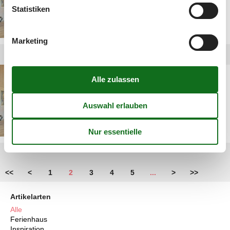
Statistiken
Marketing
ferienhaus otterndorf mit
schwimmbad
<<
<
1
2
3
4
5
...
>
>>
Artikelarten
Alle
Ferienhaus
Inspiration