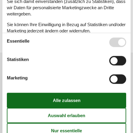
Sie sich damit einverstanden (zusätzlich zu Statistiken), dass
Ferienhaus
wir Daten für personalisierte Marketingzwecke an Dritte
weitergeben.
Geografien
Sie können Ihre Einwilligung in Bezug auf Statistiken und/oder
Alle
Marketing jederzeit ändern oder widerrufen.
Deutschland
Niedersachsen
Essentielle
Siehe auch unsere
Datanschutzrichtlinie
Friesland
Statistiken
Kundenservice
(+49) 040 8740 6723
Marketing
info@vacasol.de
Mail
Öffnungszeiten
Finden Sie uns
Metatravel Deutschland GmbH
Poststraße 33