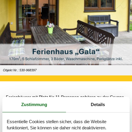
Objekt Nr.: 530-968397
Ferienhäuser mit Platz für 11 Personen gehören zu der Gruppe
von Ferienhäuser, in denen ohne Weiteres größere Familien
Zustimmung
Details
unterkommen können, die alleine oder auch gemeinsam mit den
Großeltern verreisen.
Essentielle Cookies stellen sicher, dass die Website
Freuen Sie sich auf eine tolle Mischung aus Erlebnissen,
funktioniert, Sie können sie daher nicht deaktivieren.
Ausflügen, Attraktionen, Sehenswürdigkeiten – und natürlich