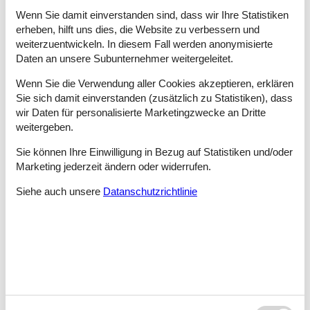
auch Entspannung pur.
Wenn Sie damit einverstanden sind, dass wir Ihre Statistiken
erheben, hilft uns dies, die Website zu verbessern und
Tipps und Erlebnisse
weiterzuentwickeln. In diesem Fall werden anonymisierte
Daten an unsere Subunternehmer weitergeleitet.
Zinnowitz ist ein traditioneller Kurort, dessen Stadtbild durch
tolle Villen in der prachtvollen Bäderarchitektur geprägt ist. Zu
Wenn Sie die Verwendung aller Cookies akzeptieren, erklären
den bekanntesten touristischen Einrichtungen gehört die
Sie sich damit einverstanden (zusätzlich zu Statistiken), dass
Seebrücke.
wir Daten für personalisierte Marketingzwecke an Dritte
weitergeben.
Das verrückteste Museum findet sich zweifelsohne in Zinnowitz.
Auf über 3.000 qm gefüllt mit einmaligen Exponaten. Mit allen
Sie können Ihre Einwilligung in Bezug auf Statistiken und/oder
denkbaren Variationen von Bügeleisen der letzten Jahrhunderte.
Marketing jederzeit ändern oder widerrufen.
Wem das nicht genügt: Verschiedene Glassorten aus
unterschiedlichen Epochen - in nützliche Formen gebracht -
Siehe auch unsere
Datanschutzrichtlinie
begeistern zusätzlich.
Eine besondere Atmosphäre strömt die Strandpromenade aus.
Hier grünt und blüht es. Farben, Formen und Düfte bringen Sie
dazu, innezuhalten und zu genießen.
Badespaß in Zinnowitz ist Spaß für Kinder und Eltern, denn der
feine, flach abfallende Sandstrand lässt einen relativ
gefahrlosen Badetag zu. Von Mai bis September wird er zudem
überwacht.