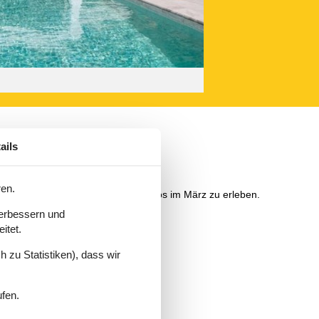
ails
ren.
en Sie sich schon mal darauf, Rhodos im März zu erleben.
verbessern und
itet.
 zu Statistiken), dass wir
ufen.
einen Besuch wert ist.