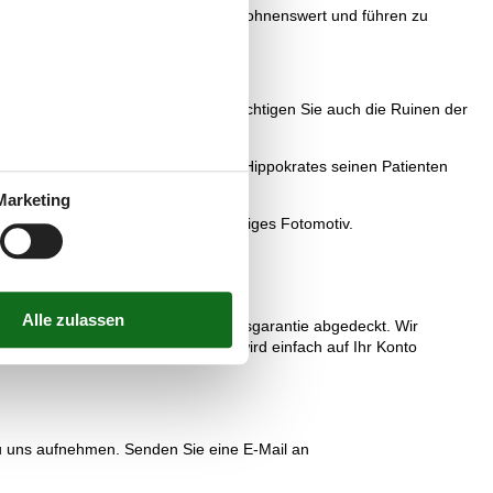
rungen im Inselinneren sind sehr lohnenswert und führen zu
lendern Sie durch die Gassen. Besichtigen Sie auch die Ruinen der
elhaltigem Wasser, welches bereits Hippokrates seinen Patienten
Marketing
nkt für die Besucher und ein großartiges Fotomotiv.
ietet werden, sind von unserer Preisgarantie abgedeckt. Wir
 als unser Preis ist. Der Betrag wird einfach auf Ihr Konto
zu uns aufnehmen. Senden Sie eine E-Mail an