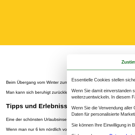
Zusti
Essentielle Cookies stellen siche
Beim Übergang vom Winter zum Frühling zeichnen sich bereits helle
Wenn Sie damit einverstanden sin
Man kann sich beruhigt zurücklehnen, wenn das erledigt ist.
weiterzuentwickeln. In diesem F
Tipps und Erlebnisse
Wenn Sie die Verwendung aller Co
Daten für personalisierte Marke
Eine der schönsten Urlaubsinseln in der Ägäis ist die griechische In
Sie können Ihre Einwilligung in 
Wenn man nur 6 km nördlich vom Strand in die verträumte Siedlung K