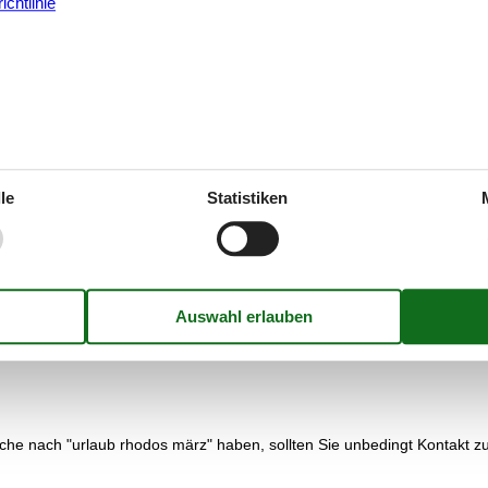
chtlinie
chte, sollte unbedingt seine Wanderschuhe mit einpacken, denn Wande
 können.
in Faliraki.
sel Rhodos bekommen? Dann verbringen Sie einen Tag in Embona und sch
ea eine bereits zu Kaiser Augustus genutzte Thermalanlage mit schwef
le
Statistiken
 grünen Hintergrund der Kiefernhaine, ist ein attraktiver Anziehungspu
erer Preisgarantie abgedeckt. Alle Ferienhäuser, die über Vacasol verm
en Urlaub, den Sie bevorzugen, zu einem Preis vermietet, der niedriger
uche nach "urlaub rhodos märz" haben, sollten Sie unbedingt Kontakt 