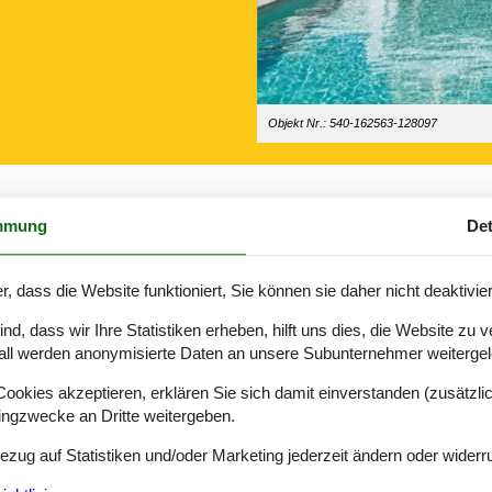
Objekt Nr.: 540-162563-128097
mmung
Det
r, dass die Website funktioniert, Sie können sie daher nicht deaktivie
re Tage ab und es ist daher für viele eine besondere Jahreszeit. Freu
d, dass wir Ihre Statistiken erheben, hilft uns dies, die Website zu 
all werden anonymisierte Daten an unsere Subunternehmer weitergele
okies akzeptieren, erklären Sie sich damit einverstanden (zusätzlich
tingzwecke an Dritte weitergeben.
sel Rhodos, die mit einzigartigen Sehenswürdigkeiten lockt.
Bezug auf Statistiken und/oder Marketing jederzeit ändern oder widerr
olymbia fährt, erreicht man das Kloster Paramithia, welches wirklich 