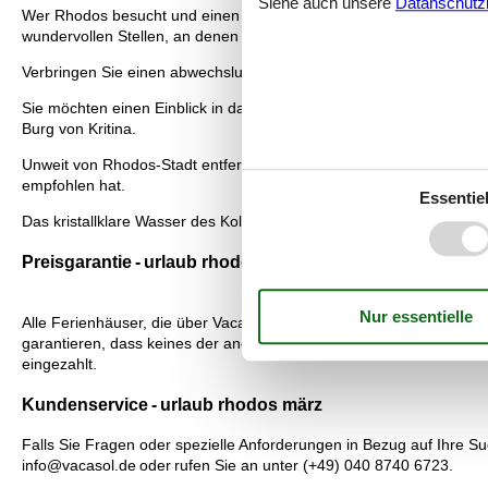
Siehe auch unsere
Datanschutzri
Wer Rhodos besucht und einen etwas aktiveren Urlaub verleben mö
wundervollen Stellen, an denen Besucher die Einsamkeit genießen
Verbringen Sie einen abwechslungsreichen Tag im Aquapark Rhodos 
Sie möchten einen Einblick in das traditionelle Dorfleben der In
Burg von Kritina.
Unweit von Rhodos-Stadt entfernt liegt mit den Thermen von Kalith
empfohlen hat.
Essentiel
Das kristallklare Wasser des Kolymbia Strandes, kombiniert mit dem
Preisgarantie - urlaub rhodos märz
Alle Ferienhäuser, die über Vacasol vermietet werden, sind von uns
garantieren, dass keines der anderen Vermietungsunternehmen, die d
eingezahlt.
Kundenservice - urlaub rhodos märz
Falls Sie Fragen oder spezielle Anforderungen in Bezug auf Ihre S
info@vacasol.de oder rufen Sie an unter (+49) 040 8740 6723.