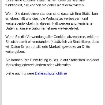
Essentielle Cookies stellen sicher, dass die Website
Tipps und Erlebnisse
funktioniert, Sie können sie daher nicht deaktivieren.
Wenn Sie damit einverstanden sind, dass wir Ihre Statistiken
Spaß am Strand und Entspannung pur, wenn Sie sich genau
erheben, hilft uns dies, die Website zu verbessern und
dies von einem gelungenen Urlaub wünschen, sollten Sie es in
weiterzuentwickeln. In diesem Fall werden anonymisierte
Erwägung ziehen, Ihre Ferien im malerischen Örtchen Sibenik
an der kroatischen Adriaküste zu verbringen.
Daten an unsere Subunternehmer weitergeleitet.
In der Nähe von Sibenik finden Sie eine sogenannte Zip Line,
Wenn Sie die Verwendung aller Cookies akzeptieren, erklären
welche auch unter dem Namen Seilrutsche bekannt ist und es
Sie sich damit einverstanden (zusätzlich zu Statistiken), dass
Ihnen ermöglicht, mit einer rasanten Geschwindigkeit an einem
wir Daten für personalisierte Marketingzwecke an Dritte
Seil entlangzugleiten.
weitergeben.
Viele der schönsten Plätze von Sibenik finden Sie in der
Sie können Ihre Einwilligung in Bezug auf Statistiken und/oder
romantischen Altstadt.
Marketing jederzeit ändern oder widerrufen.
Die zum UNESCO-Weltkulturerbe zählende Kathedrale des Hl.
Siehe auch unsere
Datanschutzrichtlinie
Jakob ist eines der markantesten Bauwerke in Sibenik und ein
Ort, dessen Besichtigung sich definitiv lohnt.
Die bei Sibenik gelegene Falknerei Dubrava ist ein Zentrum für
Greifvögel, in dem Sie und Ihre Familie viel über diese
faszinierenden Tiere lernen können.
Die Kathedrale St. Jakob ist das Herz der historischen Altstadt