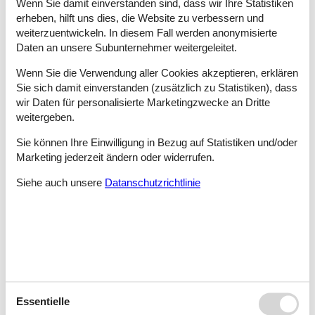
Wenn Sie damit einverstanden sind, dass wir Ihre Statistiken
mit hohen Erwartungen verbunden.
erheben, hilft uns dies, die Website zu verbessern und
weiterzuentwickeln. In diesem Fall werden anonymisierte
Tipps und Erlebnisse
Daten an unsere Subunternehmer weitergeleitet.
Das Erzgebirge in Sachsen verspricht abwechslungsreiche
Wenn Sie die Verwendung aller Cookies akzeptieren, erklären
Urlaubserlebnisse zu jeder Jahreszeit.
Sie sich damit einverstanden (zusätzlich zu Statistiken), dass
wir Daten für personalisierte Marketingzwecke an Dritte
Hat nicht jedes Mädchen schon einmal davon geträumt, eine
weitergeben.
echt Prinzessin zu sein? Dann ist ein Besuch im Schloss
Purschenstein in Neuhausen genau das Richtige.
Sie können Ihre Einwilligung in Bezug auf Statistiken und/oder
In Schneeberg kann im Erzgebirgshaus die ganze Palette an
Marketing jederzeit ändern oder widerrufen.
erzgebirgischer Volkskunst bestaunt und käuflich erworben
Siehe auch unsere
Datanschutzrichtlinie
werden, die Einkehr lohnt im angeschlossenen Traditionscafé.
Auf dem großen Freigelände, der 1.000 m² Gewächshausfläche
und auch im Aquarienhaus des Botanischen Gartens von
Chemnitz gibt es immer wieder etwas Neues zu entdecken.
Besuchen Sie die Spielwelt Stockhausen und erfahren Sie mehr
über die Herstellung Erzgebirgischer Holzkunst. Das
Markenzeichen ist das Reiterlein. Wer entdeckt es als erstes?
Essentielle
Das am südlichen Stadtrand von Chemnitz gelegene