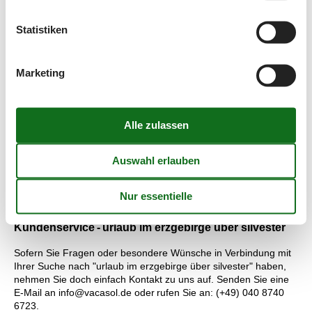
Wasserschloss Klaffenbach ist eine tolle Sehenswürdigkeit. Das
Renaissance-Schloss wurde bereits im 16. Jahrhundert erbaut.
Statistiken
Preisgarantie - urlaub im erzgebirge über silvester
Marketing
Unabhängig von welches Urlaub, den Sie mieten wollen, sind
Sie selbstverständlich von der Preisgarantie von Vacasol
umfasst. Wir garantieren, dass es kein einziges
Vermietungsunternehmen gibt, das den Urlaub, den Sie
bevorzugen, zu einem Preis vermietet, der günstiger als unser
Preis ist. Alle Ferienhäuser, die mithilfe von Vacasol vermietet
werden, sind von unserer Preisgarantie abgedeckt. Das
bedeutet ganz einfach, dass wir dafür einstehen, dass kein
einziger unserer Konkurrenten den Urlaub, den Sie bevorzugen,
zu einem Preis vermietet, der niedriger als unser Preis ist.
Kundenservice - urlaub im erzgebirge über silvester
Sofern Sie Fragen oder besondere Wünsche in Verbindung mit
Ihrer Suche nach "urlaub im erzgebirge über silvester" haben,
nehmen Sie doch einfach Kontakt zu uns auf. Senden Sie eine
E-Mail an info@vacasol.de oder rufen Sie an: (+49) 040 8740
6723.