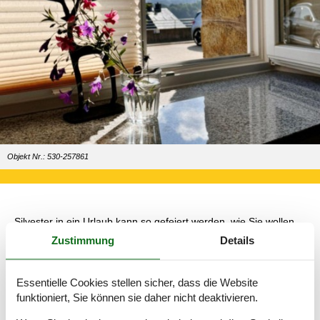
Objekt Nr.: 530-257861
Silvester in ein Urlaub kann so gefeiert werden, wie Sie wollen.
Feierlich gekleidet und mit tollem Abendessen oder eher leger –
Zustimmung
Details
alles ist möglich. Egal, was Sie vorziehen, ist es draußen ruhiger
als in der Stadt, die Luft ist sauberer und die Chancen stehen
gut, dass sich auf diese Weise bei Ihnen eine neue Tradition für
Essentielle Cookies stellen sicher, dass die Website
den Silvesterabend ergibt.
funktioniert, Sie können sie daher nicht deaktivieren.
Als eine der absolut wichtigsten Zeiten des Jahres ist der Urlaub