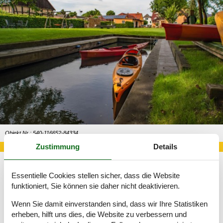
Objekt Nr.: 540-116652-84334
Zustimmung
Details
Essentielle Cookies stellen sicher, dass die Website
Sie beschließen selbstverständlich selbst, wie die Zeit in Ihrem
funktioniert, Sie können sie daher nicht deaktivieren.
Ferienhaus genutzt werden soll.
Wenn Sie damit einverstanden sind, dass wir Ihre Statistiken
Tipps und Erlebnisse
erheben, hilft uns dies, die Website zu verbessern und