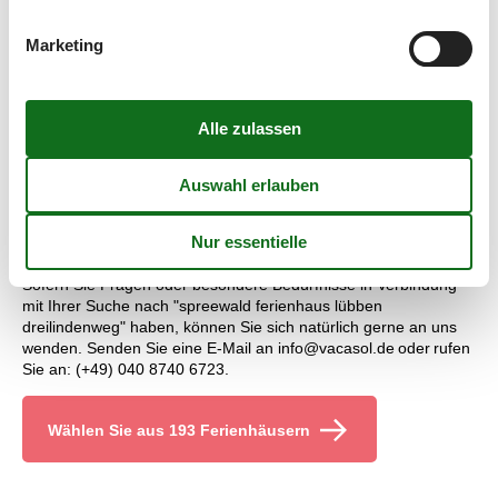
Unabhängig von welchen Ferienhaus, das Sie mieten möchten,
Marketing
gilt für Sie natürlich die Preisgarantie von Vacasol. Alle
Ferienhäuser, die über Vacasol vermietet werden, sind von
unserer Preisgarantie abgedeckt. Alle Ferienhäuser, die mithilfe
von Vacasol vermietet werden, sind von unserer Preisgarantie
abgedeckt. Sollte ausnahmsweise doch mal ein Fehler bei
unserer Preiskontrolle auftreten, erstatten wir Ihnen die gesamte
Preisdifferenz.
Kundenservice - spreewald ferienhaus lübben
dreilindenweg
Sofern Sie Fragen oder besondere Bedürfnisse in Verbindung
mit Ihrer Suche nach "spreewald ferienhaus lübben
dreilindenweg" haben, können Sie sich natürlich gerne an uns
wenden. Senden Sie eine E-Mail an info@vacasol.de oder rufen
Sie an: (+49) 040 8740 6723.
Wählen Sie aus 193 Ferienhäusern