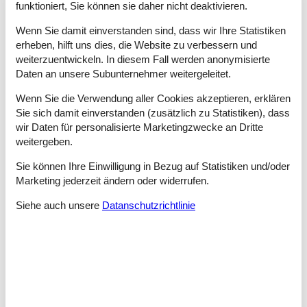
funktioniert, Sie können sie daher nicht deaktivieren.
Ferienhaus genutzt werden soll.
Wenn Sie damit einverstanden sind, dass wir Ihre Statistiken
Tipps und Erlebnisse
erheben, hilft uns dies, die Website zu verbessern und
weiterzuentwickeln. In diesem Fall werden anonymisierte
Im Südosten Dänemarks zählt Møn ist mit seinen weißen
Daten an unsere Subunternehmer weitergeleitet.
Kreidefelsen, der Landschaft, den Sandstränden und der
Marktstadt Stege zu einem der beliebtesten Reiseziele in
Wenn Sie die Verwendung aller Cookies akzeptieren, erklären
Dänemark, speziell Familien finden hier attraktive und
Sie sich damit einverstanden (zusätzlich zu Statistiken), dass
interessante Angebote.
wir Daten für personalisierte Marketingzwecke an Dritte
weitergeben.
An der nordwestlichen Spitze der Insel existiert eine kleine
Brücke zur Insel Nyord. Gönnen Sie sich einen kleinen Ausflug
Sie können Ihre Einwilligung in Bezug auf Statistiken und/oder
und genießen Sie die romantische Atmosphäre in einem kleinen
Marketing jederzeit ändern oder widerrufen.
Fischerdorf.
Bestaunen Sie bei einem Stadtrundgang die vielen historischen
Siehe auch unsere
Datanschutzrichtlinie
Gebäude. Die im romanischen Stil errichtete Kirche von Stege
stammt aus dem frühen 13. Jahrhundert.
Die Stadt Stege, die größte Stadt der Insel Møn, besticht mit
seinem Charme, den historischen Gebäuden, kleinen Gassen,
einem Jachthafen und mehreren sehr guten Restaurants und
Cafés. Bummeln Sie durch die Altstadt und genießen Sie das
Ambiente.