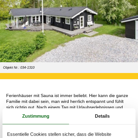
Objekt Nr.: 034-1310
Ferienhäuser mit Sauna ist immer beliebt. Hier kann die ganze
Familie mit dabei sein, man wird herrlich entspannt und fühlt
sich richtig gut. Nach einem Tag mit Urlaubserlebnissen und
Freizeitaktivitäten kann man sicher sein, eine richtig schöne
Zustimmung
Details
Mütze Schlaf zu bekommen, wenn man den Tag mit einem
Gang in die Sauna abrundet.
Essentielle Cookies stellen sicher, dass die Website
Sie entscheiden natürlich selbst, wie die Zeit in Ihrem