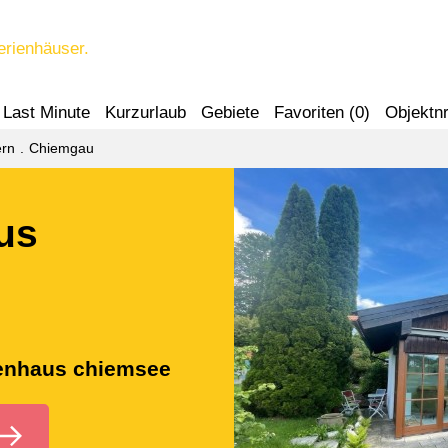
erienhäuser.
Last Minute
Kurzurlaub
Gebiete
Favoriten (
0
)
Objektnr
rn
Chiemgau
us
ienhaus chiemsee