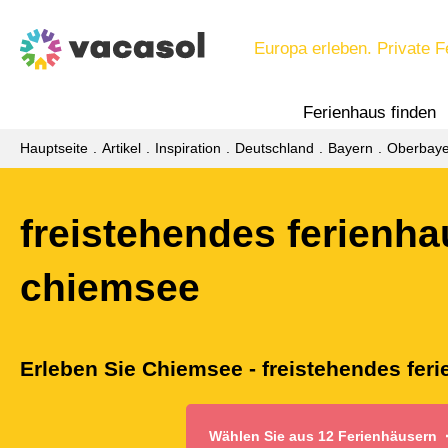
Europa erleben. Private F
Ferienhaus finden
Hauptseite
Artikel
Inspiration
Deutschland
Bayern
Oberbaye
freistehendes ferienha
chiemsee
Erleben Sie Chiemsee - freistehendes fer
Wählen Sie aus 12 Ferienhäusern