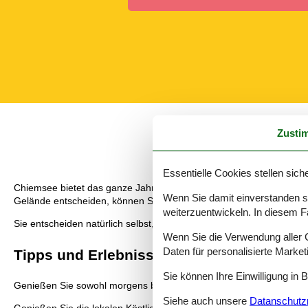
Zusti
Essentielle Cookies stellen siche
Chiemsee bietet das ganze Jahr hindurch angenehme Urlaubserlebni
Wenn Sie damit einverstanden sin
Gelände entscheiden, können Sie sicher sein, dass auch der Hund 
weiterzuentwickeln. In diesem F
Sie entscheiden natürlich selbst, wie Sie die Zeit in dem gemietete
Wenn Sie die Verwendung aller Co
Daten für personalisierte Marke
Tipps und Erlebnisse
Sie können Ihre Einwilligung in 
Genießen Sie sowohl morgens beim Frühstück als auch beim aben
Siehe auch unsere
Datanschutzri