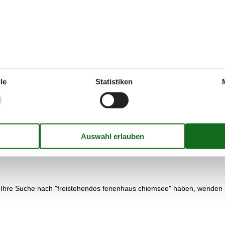
und um den See angeboten werden. Verbringen Sie doch einmal einen ric
 auch einen Tag in den Bergen einplanen. Der Gipfel des Hochfelln – 
Panoramablick über den Chiemgau.
chtigen Sie hier die Handwerksgebäude, Bauernhöfe und technischen 
, im Laufe der Jahrhunderte allerdings in ein Schloss umgewandelt. He
Chiemsees gelegen.
le
Statistiken
iegewiese, ein Beachvolleyballplatz und ein Kinderspielplatz sorgen fü
lden soll, gefunden haben, können Sie gleich direkt im Internet buch
 von unserer Preisgarantie abgedeckt. Alle Ferienhäuser, die mithilfe 
 Ihre Suche nach "freistehendes ferienhaus chiemsee" haben, wenden S