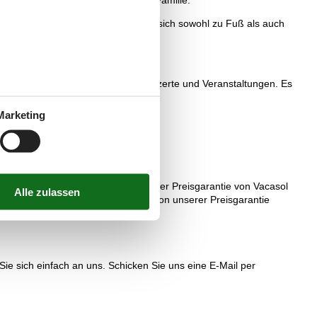
htigen bayrischen Abend mit Ihrer Familie.
Berg in den Chiemgauer Alpen lässt sich sowohl zu Fuß als auch
Anlagen aus dem Chiemgau.
ute ist es der perfekte Ort für Konzerte und Veranstaltungen. Es
Marketing
r ausreichend Unterhaltung.
en. Sie sind ganz automatisch von der Preisgarantie von Vacasol
von Vacasol vermietet werden, sind von unserer Preisgarantie
ie sich einfach an uns. Schicken Sie uns eine E-Mail per