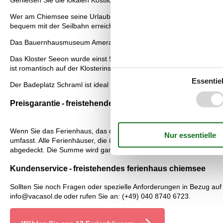
Genießen Sie die lokalen Köstlichkeiten, die in den Restaurants r
Wer am Chiemsee seine Urlaubstage verbringt, der sollte unbedingt
bequem mit der Seilbahn erreichen und bietet einen traumhaften 
Das Bauernhausmuseum Amerang ist ein tolles Ausflugsziel. Besi
Das Kloster Seeon wurde einst 994 von den Benediktinern gegründet
ist romantisch auf der Klosterinsel im Klostersee, nur unweit des 
Essentiel
Der Badeplatz Schraml ist ideal für die ganze Familie. Eine große L
Preisgarantie - freistehendes ferienhaus chiemsee
Wenn Sie das Ferienhaus, das den Rahmen für den Familienurlaub bi
umfasst. Alle Ferienhäuser, die über Vacasol vermietet werden, sind
abgedeckt. Die Summe wird ganz einfach auf Ihr Konto eingezahlt.
Kundenservice - freistehendes ferienhaus chiemsee
Sollten Sie noch Fragen oder spezielle Anforderungen in Bezug auf
info@vacasol.de oder rufen Sie an: (+49) 040 8740 6723.