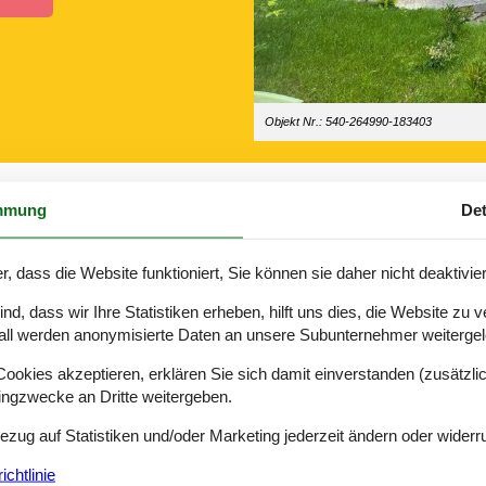
Objekt Nr.: 540-264990-183403
mmung
Det
r, dass die Website funktioniert, Sie können sie daher nicht deaktivie
sse, sodass Sie sich schon mal darauf freuen können, dass der Urlau
d, dass wir Ihre Statistiken erheben, hilft uns dies, die Website zu 
der Familie so viele schöne Erlebnisse wie möglich bekommt.
all werden anonymisierte Daten an unsere Subunternehmer weitergele
n Ferienhaus, für das Sie sich entschieden haben, nutzen.
okies akzeptieren, erklären Sie sich damit einverstanden (zusätzlich
tingzwecke an Dritte weitergeben.
Bezug auf Statistiken und/oder Marketing jederzeit ändern oder widerr
dlichen Zusammensitzen die idyllische Umgebung der Chiemgauer Alp
chtlinie