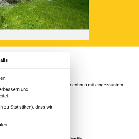
ails
ren.
b beginnt. Wenn Sie sich für ein Ferienhaus mit eingezäuntem
verbessern und
itet.
 zu Statistiken), dass wir
ufen.
en.