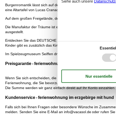
Siehe auch unsere
Datanschutzri
Burgenromantik lässt sich auf der Augustusburg erleben. Familien
eine Altartafel von Lucas Cranach d.J.
Auf dem großen Freigelände, der 1.000 m² Gewächshausfläche und
Die Manufaktur der Träume ist ein Museum, dass sich auf die erzgeb
ausgestellt.
Entdecken Sie das DEUTSCHE HYGIENE-MUSEUM in Dresden. Mittelp
Kinder gibt es zusätzlich das Kinder-Museum "Welt der Sinne".
Essentiel
Im Spielzeugmuseum Seiffen dreht sich alles um das weltberühmte 
Preisgarantie - ferienwohnung im erzgebirge mit hund
Wenn Sie sich entscheiden, die Ferienwohnung bei Vacasol zu mieten
Ferienwohnung, die Sie bevorzugen, zu einem Preis vermietet, der g
Die Summe werden wir ganz einfach direkt auf Ihr Konto einzahlen.
Kundenservice - ferienwohnung im erzgebirge mit hund
Falls sich bei Ihnen Fragen oder besondere Wünsche im Zusammenh
melden. Senden Sie eine E-Mail an info@vacasol.de oder rufen Sie