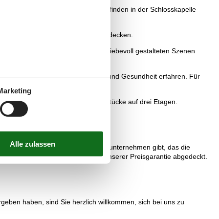
und Kutschenmuseum besuchen und finden in der Schlosskapelle
s immer wieder etwas Neues zu entdecken.
as Herz auf. Die Exponate sind in liebevoll gestalteten Szenen
er Sie vieles zum Thema Körper und Gesundheit erfahren. Für
Marketing
 zeigt viele seiner Ausstellungsstücke auf drei Etagen.
n, dass es kein einziges Vermietungsunternehmen gibt, das die
acasol vermietet werden, sind von unserer Preisgarantie abgedeckt.
eben haben, sind Sie herzlich willkommen, sich bei uns zu