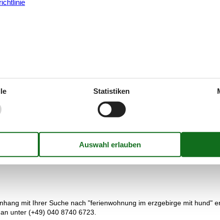
chtlinie
 können auf der im Jahre 1572 vollendeten Burganlage ein Motorrad- 
 auch im Aquarienhaus des Botanischen Gartens von Chemnitz gibt e
irgische Handwerkskunst konzentriert. Spielzeugliebhabern geht hier d
unkt des Museum ist die Dauerausstellung "Abenteuer Mensch", in d
le
Statistiken
Spielzeug und die Volkskunst. Das Museum zum Anfassen und Mitmachen
, gilt für Sie selbstverständlich unsere Preisgarantie. Wir garantiere
ünstiger als unser Preis ist. Alle Ferienwohnungen, die mithilfe von V
ang mit Ihrer Suche nach "ferienwohnung im erzgebirge mit hund" erg
 an unter (+49) 040 8740 6723.