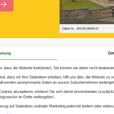
Objekt Nr.: 354-DE-08409-01
mmung
Det
r, dass die Website funktioniert, Sie können sie daher nicht deaktivie
rienwohnung. Entscheiden Sie sich für eine Ferienwohnung mit Platz für
d, dass wir Ihre Statistiken erheben, hilft uns dies, die Website zu 
eßen, eine Ferienwohnung als Ausgangspunkt für den Familienurlaub zu
all werden anonymisierte Daten an unsere Subunternehmer weitergele
enswürdigkeiten – und natürlich auch auf reines Ausspannen freuen.
okies akzeptieren, erklären Sie sich damit einverstanden (zusätzlich
tingzwecke an Dritte weitergeben.
 stimmungsvollen Weihnachtsmärkte, Volksfeste und Bergparaden lassen 
Bezug auf Statistiken und/oder Marketing jederzeit ändern oder widerr