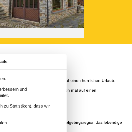
ails
ren.
 Ihr Haustier und freuen Sie sich auf einen herrlichen Urlaub.
verbessern und
 buchen. Sie können sich ruhig schon mal auf einen
itet.
 zu Statistiken), dass wir
Sie in der abwechslungsreichen Mittelgebirgsregion das lebendige
ufen.