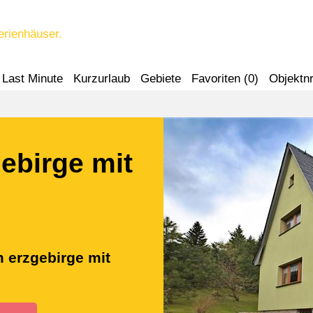
erienhäuser.
Last Minute
Kurzurlaub
Gebiete
Favoriten (
0
)
Objektnr
ebirge mit
m erzgebirge mit