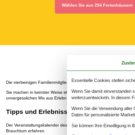
Wählen Sie aus 254 Ferienhäusern
Zusti
Essentielle Cookies stellen siche
Die vierbeinigen Familienmitglieder müssen natürlich auch mit in Fe
Wenn Sie damit einverstanden sin
Sie machen in keinster Weise etwas falsch, wenn Sie sich entschli
weiterzuentwickeln. In diesem F
unvergesslichen Mix aus Erlebnissen, Ausflügen, Attraktionen, Seh
Wenn Sie die Verwendung aller Co
Tipps und Erlebnisse
Daten für personalisierte Marke
Der Veranstaltungskalender des Erzgebirges ist prall gefüllt. Die
Sie können Ihre Einwilligung in 
Brauchtum erfahren.