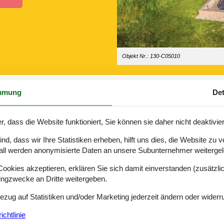
Objekt Nr.: 130-C05010
mmung
Det
r, dass die Website funktioniert, Sie können sie daher nicht deaktivie
sen, ist ein Ferienhaus am Strand genau das, was Ihnen fehlt.
d, dass wir Ihre Statistiken erheben, hilft uns dies, die Website zu 
all werden anonymisierte Daten an unsere Subunternehmer weitergele
dertprozentig Ihnen und Sie können sie natürlich genau so nutzen, wi
okies akzeptieren, erklären Sie sich damit einverstanden (zusätzlich
tingzwecke an Dritte weitergeben.
Bezug auf Statistiken und/oder Marketing jederzeit ändern oder widerr
entspannten Familienurlaub zwischen Meer und Fjord.
en. Die Nähe zum Meer überzeugt. Besonders interessant für Familien 
chtlinie