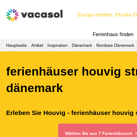
Europa erleben. Private F
Ferienhaus finden
Hauptseite
Artikel
Inspiration
Dänemark
Nordsee Dänemark
ferienhäuser houvig s
dänemark
Erleben Sie Houvig - ferienhäuser houvig
Wählen Sie aus 7 Ferienhäusern