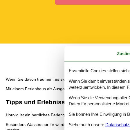
Zusti
Essentielle Cookies stellen siche
Wenn Sie davon träumen, es sich auf warmem Sand gutgehen zu las
Wenn Sie damit einverstanden sin
weiterzuentwickeln. In diesem F
Mit einem Ferienhaus als Ausgangspunkt gehört die Urlaubszeit hun
Wenn Sie die Verwendung aller Co
Tipps und Erlebnisse
Daten für personalisierte Marke
Sie können Ihre Einwilligung in 
Houvig ist ein herrliches Feriengebiet, sodass Sie sich auf einen 
Besonders Wassersportler werden ihren Aufenthalt in Houvig genieß
Siehe auch unsere
Datanschutzri