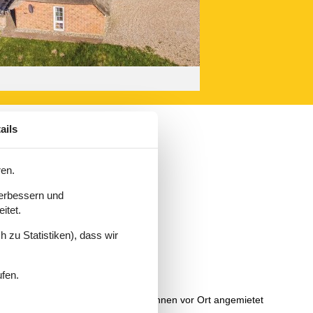
ails
ren.
verbessern und
itet.
e Sie Lust haben.
 zu Statistiken), dass wir
ufen.
ist eine kleine Segeltour. Boote können vor Ort angemietet