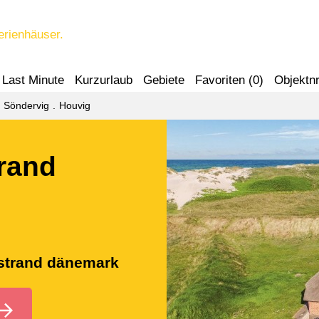
erienhäuser.
Last Minute
Kurzurlaub
Gebiete
Favoriten (
0
)
Objektnr
Söndervig
Houvig
trand
 strand dänemark