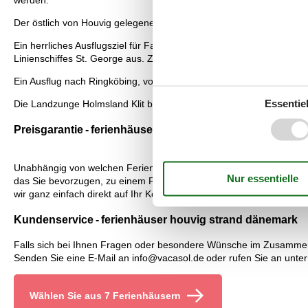
werden.
Der östlich von Houvig gelegene Stadil Fjord ist ein Ort. an dem
Ein herrliches Ausflugsziel für Familien, die ihren Urlaub in Hou
Linienschiffes St. George aus. Zudem wird die Bergung des U-Boo
Ein Ausflug nach Ringköbing, von Houvig aus, ist immer eine gute I
Essentiel
Die Landzunge Holmsland Klit bei Houvig ist ein Gebiet, in dem S
Preisgarantie - ferienhäuser houvig strand dänemark
Unabhängig von welchen Ferienhaus, das Sie mieten möchten, gilt f
das Sie bevorzugen, zu einem Preis vermietet, der günstiger als un
wir ganz einfach direkt auf Ihr Konto einzahlen.
Kundenservice - ferienhäuser houvig strand dänemark
Falls sich bei Ihnen Fragen oder besondere Wünsche im Zusammenh
Senden Sie eine E-Mail an info@vacasol.de oder rufen Sie an unte
Wählen Sie aus 7 Ferienhäusern