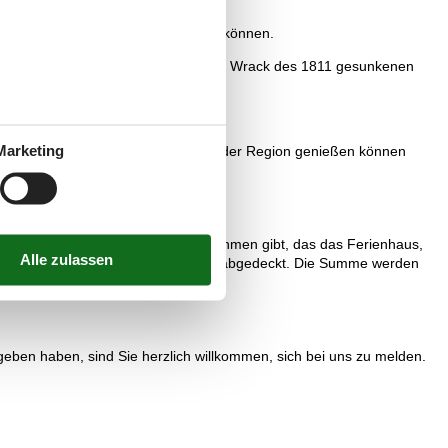
usgedehnte Wanderungen unternehmen können.
useum stellt Taucherfunde aus, die vom Wrack des 1811 gesunkenen
lungen geboten.
Marketing
lischen Fahrradtouren die Schönheit der Region genießen können
 es kein einziges Vermietungsunternehmen gibt, das das Ferienhaus,
werden, sind von unserer Preisgarantie abgedeckt. Die Summe werden
ben haben, sind Sie herzlich willkommen, sich bei uns zu melden.