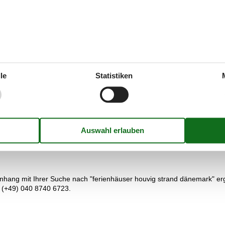
 Sie während Ihres Aufenthaltes in einem Ferienhaus in der Region a
vig verbringen, ist das Strandingsmuseum St. George in Ulfborg. Das M
ts U-59 dokumentiert und es werden immer wieder auch Sonderausstel
dee.
le
Statistiken
ie und Ihre Familie entweder auf ausgedehnten Wanderungen oder idyl
ür Sie natürlich die Preisgarantie von Vacasol. Wir garantieren, dass
ser Preis ist. Alle Ferienhäuser, die mithilfe von Vacasol vermietet 
ang mit Ihrer Suche nach "ferienhäuser houvig strand dänemark" erge
r (+49) 040 8740 6723.