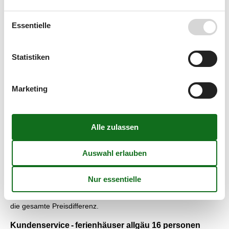
Tänzelfest nach Kaufbeuren, bei dem über 1000 Kinder die
Geschichte der Stadt in historischen Spielen präsentieren.
Essentielle
Die Städtische Galerie im Turm von Isny ist in einem von
ursprünglich vier Stadttoren untergebracht: Das sogenannte
Espantor hat seinen Namen vom „Espan“, einem Platz, der der
Statistiken
gesamten Gemeinde für Feiern, Märkte oder Spiele zur
Verfügung stand. Heute finden Besucher im Espantor
Ausstellungen zeitgenössischer Kunst.
Marketing
Preisgarantie - ferienhäuser allgäu 16 personen
Unabhängig von welchen Ferienhaus, das Sie mieten möchten,
gilt für Sie natürlich die Preisgarantie von Vacasol. Wir
garantieren, dass es kein einziges Vermietungsunternehmen
gibt, das das Ferienhaus, das Sie bevorzugen, zu einem Preis
vermietet, der günstiger als unser Preis ist. Alle Ferienhäuser,
die mithilfe von Vacasol vermietet werden, sind von unserer
Preisgarantie abgedeckt. Sollte ausnahmsweise doch mal ein
Fehler bei unserer Preiskontrolle auftreten, erstatten wir Ihnen
die gesamte Preisdifferenz.
Kundenservice - ferienhäuser allgäu 16 personen