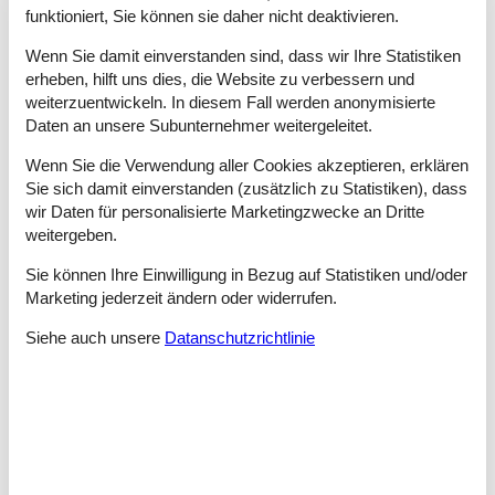
Ihnen reichlich Platz für alle zur Verfügung.
funktioniert, Sie können sie daher nicht deaktivieren.
Wenn Sie damit einverstanden sind, dass wir Ihre Statistiken
Tipps und Erlebnisse
erheben, hilft uns dies, die Website zu verbessern und
weiterzuentwickeln. In diesem Fall werden anonymisierte
Das Allgäu gehört zu den beliebtesten Urlaubsregionen in
Daten an unsere Subunternehmer weitergeleitet.
Süddeutschland. Freuen Sie sich auf abwechslungsreiche Tage
in den Bergen und genießen Sie die Vielfalt an tollen
Wenn Sie die Verwendung aller Cookies akzeptieren, erklären
Familienerlebnissen.
Sie sich damit einverstanden (zusätzlich zu Statistiken), dass
Im Winter locken die schneebedeckten Hänge in den
wir Daten für personalisierte Marketingzwecke an Dritte
Skigebieten Bolsterlang, Tannheimer Tal und Fischen zahlreiche
weitergeben.
Wintersportler ins Allgäu.
Sie können Ihre Einwilligung in Bezug auf Statistiken und/oder
Die Ferienregion Alpsee-Grünten bietet Urlauber mit Kindern die
Marketing jederzeit ändern oder widerrufen.
besten Möglichkeiten: In den drei Familien-Skigebieten gibt es
kostenlose Parkplätze, Rodelbahnen bei Flutlicht,
Siehe auch unsere
Datanschutzrichtlinie
Schneeschuhwanderungen und gemütliche Berghütten.
Eine der markantesten Sehenswürdigkeiten ist die
hochmittelalterliche Burgruine Falkenstein bei Pfronten. Von
einer hölzernen Plattform hat man einen atemberaubenden
Ausblick über das Ostallgäu.
Tausende Besucher zieht es jährlich zum traditionellen