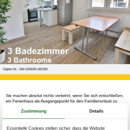
Objekt Nr.: 540-263939-182355
Sie machen absolut nichts verkehrt, wenn Sie sich entschließen,
ein Ferienhaus als Ausgangspunkt für den Familienurlaub zu
buchen.
Zustimmung
Details
Große Ferienhäuser sind einfach perfekt, wenn Sie mehrere
Familien oder Freundespaare sind, die gerne Allgäu gemeinsam
erleben möchten. Mit ein Ferienhaus für 16 Personen steht
Essentielle Cookies stellen sicher, dass die Website