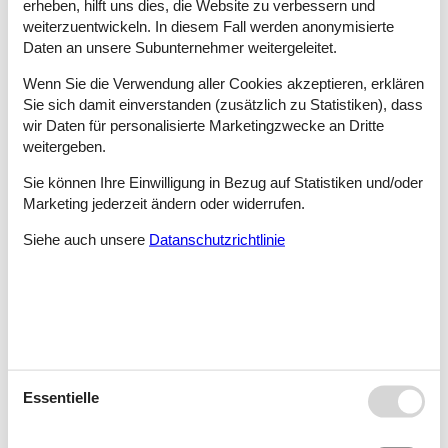
erheben, hilft uns dies, die Website zu verbessern und
weiterzuentwickeln. In diesem Fall werden anonymisierte
Tipps und Erlebnisse
Daten an unsere Subunternehmer weitergeleitet.
Die Ferienhäuser von Skanderborg liegen in einer Landschaft,
Wenn Sie die Verwendung aller Cookies akzeptieren, erklären
die durch kleine Seen und bewaldete Hügel geprägt ist.
Sie sich damit einverstanden (zusätzlich zu Statistiken), dass
wir Daten für personalisierte Marketingzwecke an Dritte
In einem Bunker aus dem zweiten Weltkrieg ist das für Familien
weitergeben.
spannende und lehrreiche Bunkermuseum von Skanderborg
untergebracht. Unter den interessanten Ausstellungsstücken,
Sie können Ihre Einwilligung in Bezug auf Statistiken und/oder
welche auch die einstigen Aufgaben der Generäle der Luftwaffe
Marketing jederzeit ändern oder widerrufen.
dokumentieren, befindet sich die streng geheime ENIGMA-
Codiermaschine.
Siehe auch unsere
Datanschutzrichtlinie
Das ruhige Wasser macht die Seen von Skanderborg zu idealen
Gewässern für das angesagte Stand-up-Paddeln, das hier auch
Anfänger schnell erlernt haben.
In der Kirche des Ortes Sønder Vissing befinden sich
eindrucksvolle Runensteine zu bewundern. Sie sind eine
Hinterlassenschaft der Wikinger, welche die Runen im 10.
Jahrhundert in die Steine meißelten.
Essentielle
Der Knudhule-Strand in Knudsø ist durch seine Badestege und
das saubere Wasser besonders kinderfreundlich. Als Zeichen