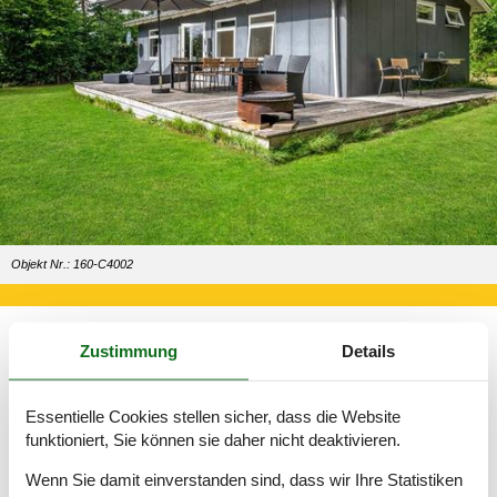
Objekt Nr.: 160-C4002
Zustimmung
Details
Im Ferienhaus können Sie ganz alleine über Ihre Zeit verfügen
und genau die Urlaubserlebnisse wählen, die Sie gerne haben
möchten.
Essentielle Cookies stellen sicher, dass die Website
funktioniert, Sie können sie daher nicht deaktivieren.
Ein Ferienhaus am Strand ist ideal, wenn es im Urlaub in erster
Linie darum gehen soll, gemütliche Tage am Strand zu
Wenn Sie damit einverstanden sind, dass wir Ihre Statistiken
verbringen.