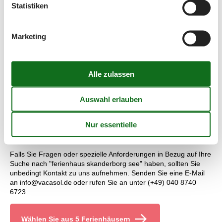
Statistiken
der guten Wasserqualität weht über dem Strand die Blaue
Fahne.
Preisgarantie - ferienhaus skanderborg see
Marketing
Unabhängig von welchen Ferienhaus, das Sie mieten möchten,
gilt für Sie natürlich die Preisgarantie von Vacasol. Alle
Ferienhäuser, die über Vacasol vermietet werden, sind von
unserer Preisgarantie abgedeckt. Wir garantieren, dass keines
der anderen Vermietungsunternehmen, die das Ferienhaus, das
Sie bevorzugen, zu einem Preis vermietet, der niedriger als
unser Preis ist. Der Betrag wird einfach auf Ihr Konto eingezahlt.
Kundenservice - ferienhaus skanderborg see
Falls Sie Fragen oder spezielle Anforderungen in Bezug auf Ihre
Suche nach "ferienhaus skanderborg see" haben, sollten Sie
unbedingt Kontakt zu uns aufnehmen. Senden Sie eine E-Mail
an info@vacasol.de oder rufen Sie an unter (+49) 040 8740
6723.
Wählen Sie aus 5 Ferienhäusern