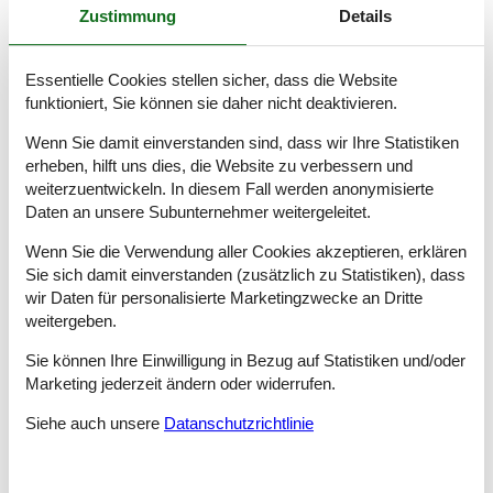
Zustimmung
Details
verbringen, weil ein Haustier zu den Familienmitgliedern gehört.
Hier auf dem Portal finden Sie eine ganze Reihe von
Ferienhäuser, wo Platz für Haustiere ist.
Essentielle Cookies stellen sicher, dass die Website
funktioniert, Sie können sie daher nicht deaktivieren.
Tipps und Erlebnisse
Wenn Sie damit einverstanden sind, dass wir Ihre Statistiken
Der Schwarzwald hat für jeden Urlauber etwas zu bieten. Zum
erheben, hilft uns dies, die Website zu verbessern und
Beispiel den 1.277 mtr. hohe Feldberg oder den herrlichen
weiterzuentwickeln. In diesem Fall werden anonymisierte
Schluchsee.
Daten an unsere Subunternehmer weitergeleitet.
Auf 1.250 Metern zwischen Baumwipfeln wandern, können Sie
Wenn Sie die Verwendung aller Cookies akzeptieren, erklären
auf dem Baumwipfelpfad Schwarzwald bei Bad Wildbad. Vom
Sie sich damit einverstanden (zusätzlich zu Statistiken), dass
knapp 40 Meter hohen Aussichtsturm bietet sich ein
wir Daten für personalisierte Marketingzwecke an Dritte
Panoramablick vom Schwarzwald bis zur Schwäbischen Alb und
weitergeben.
ins Rheintal. Eine rasante Abfahrt ist auf der 55 Meter langen
Tunnelrutsche möglich.
Sie können Ihre Einwilligung in Bezug auf Statistiken und/oder
Zu den bekanntesten Gemeinden des Schwarzwaldes zählt die
Marketing jederzeit ändern oder widerrufen.
Gemeinde Feldberg, die nach dem gleichnamigen Berg benannt
ist.
Siehe auch unsere
Datanschutzrichtlinie
Die Kur- und Bäderstadt Baden-Baden zählt für viele
Schwarzwald Urlauber zu den Top Ausflugszielen. Am Rande