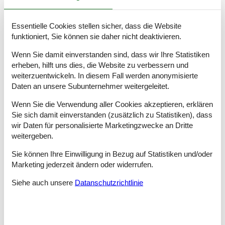
alle Platz und der Preis ist erheblich günstiger als bei größeren
Ferienhäuser.
Essentielle Cookies stellen sicher, dass die Website
Mehrere unserer Ferienhäuser liegen in der Nähe von Wald
oder Grünbereichen – und selbstredend ist in das
funktioniert, Sie können sie daher nicht deaktivieren.
Ferienhaus,das Sie wählen, viel Platz für sowohl Sie als auch Ihr
Wenn Sie damit einverstanden sind, dass wir Ihre Statistiken
Haustier.
erheben, hilft uns dies, die Website zu verbessern und
weiterzuentwickeln. In diesem Fall werden anonymisierte
Tipps und Erlebnisse
Daten an unsere Subunternehmer weitergeleitet.
Auf einer Fläche von 6.009,2 km² erstreckt sich der
Wenn Sie die Verwendung aller Cookies akzeptieren, erklären
Schwarzwald. Die beliebte Ferienregion bietet allerlei,
Sie sich damit einverstanden (zusätzlich zu Statistiken), dass
spannende Ausflugsmöglichkeiten, für Familien mit Kindern.
wir Daten für personalisierte Marketingzwecke an Dritte
weitergeben.
Die Stadt Blumberg im Süden des Schwarzwaldes präsentiert
sich mit einem unvergesslichen Stadtbild. Besonders die Altstadt
Sie können Ihre Einwilligung in Bezug auf Statistiken und/oder
des staatlich anerkannten Erholungsortes weist Züge einer
Marketing jederzeit ändern oder widerrufen.
Bergbaustadt auf und ist daher sehr sehenswert. Entsprechend
hebt sich das Städtchen von den anderen Orten der Region
Siehe auch unsere
Datanschutzrichtlinie
deutlich ab und genießt eine Sonderstellung.
Das Schwarzwälder Freilichtmuseum Vogtsbauernhof Gutach
vermittelt der ganzen Familie Kulturgeschichte und Traditionen.
Auf Kinder wartet mit Menne ein spezieller Museumsführer. In